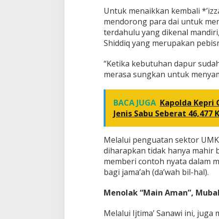
Untuk menaikkan kembali *’izza
mendorong para dai untuk meng
terdahulu yang dikenal mandi
Shiddiq yang merupakan pebisn
“Ketika kebutuhan dapur sudah 
merasa sungkan untuk menyamp
BACA JUGA
Kapolda Kepri
Jenis Sabu Seberat 46,477 
Melalui penguatan sektor UMK
diharapkan tidak hanya mahir b
memberi contoh nyata dalam m
bagi jama’ah (da’wah bil-hal).
Menolak “Main Aman”, Mubal
Melalui Ijtima’ Sanawi ini, jug