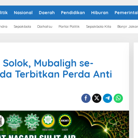
litik
Nasional
Daerah
Pendidikan
Hiburan
Pemerinta
ndra
Sepakbola
Daihatsu
Partai Politik
Sepakbola Kita
Banjir Jaka
 Solok, Mubaligh se-
a Terbitkan Perda Anti