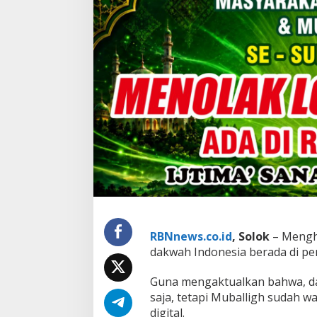
S
o
l
o
k
,
M
u
b
a
l
i
g
h
s
e
-
S
u
RBNnews.co.id
, Solok
– Mengha
m
dakwah Indonesia berada di per
b
a
Guna mengaktualkan bahwa, da
r
D
saja, tetapi Muballigh sudah 
e
digital.