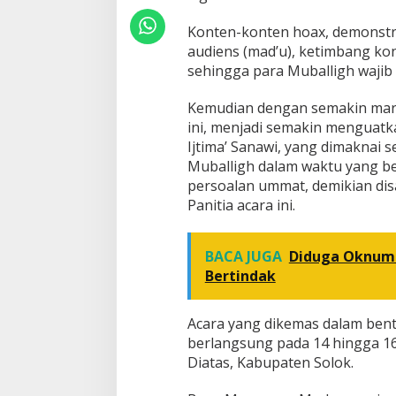
s
a
Konten-konten hoax, demonstrat
k
audiens (mad’u), ketimbang kont
P
e
sehingga para Muballigh wajib 
m
d
Kemudian dengan semakin mar
a
ini, menjadi semakin menguatk
T
Ijtima’ Sanawi, yang dimaknai 
e
r
Muballigh dalam waktu yang be
b
persoalan ummat, demikian d
i
Panitia acara ini.
t
k
a
BACA JUGA
Diduga Oknum 
n
P
Bertindak
e
r
d
Acara yang dikemas dalam bent
a
berlangsung pada 14 hingga 16 
A
Diatas, Kabupaten Solok.
n
t