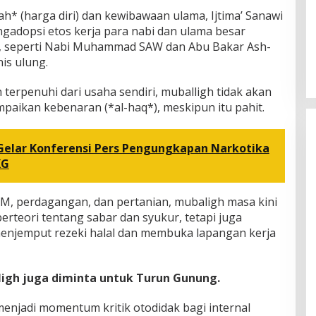
h* (harga diri) dan kewibawaan ulama, Ijtima’ Sanawi
adopsi etos kerja para nabi dan ulama besar
ri, seperti Nabi Muhammad SAW dan Abu Bakar Ash-
is ulung.
terpenuhi dari usaha sendiri, muballigh tidak akan
aikan kebenaran (*al-haq*), meskipun itu pahit.
 Gelar Konferensi Pers Pengungkapan Narkotika
KG
M, perdagangan, dan pertanian, mubaligh masa kini
erteori tentang sabar dan syukur, tetapi juga
enjemput rezeki halal dan membuka lapangan kerja
igh juga diminta untuk Turun Gunung.
a menjadi momentum kritik otodidak bagi internal