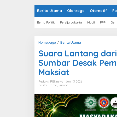
o
n
t
Berita Utama
Olahraga
Otomatif
Po
e
n
Berita Politik
Persija Jakarta
Mobil
PPP
Geri
Homepage
/
Berita Utama
S
u
Suara Lantang dari
a
r
Sumbar Desak Pemd
a
L
Maksiat
a
n
t
Redaksi RBNnews
Juni 13, 2026
a
Berita Utama
,
Sumbar
n
g
d
a
r
i