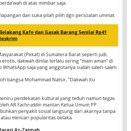
erda’wah di atas mimbar saja.
lapangan dan suka pilah pilih dgn persoalan ummat.
Belakang Kafe dan Gasak Barang Senilai Rp41
 Reskrim
syarakat (Pekat) di Sumatera Barat seperti judi,
rotis, dakwah dinilai terlalu sering “main aman” di
up WhatsApp saja yang anggotanya sudah saleh-saleh.
koh bangsa Mohammad Natsir, “Dakwah itu
meniru pendekatan kultural yang teduh namun tegas
n oleh AR Fachruddin mantan Ketua Umum PP
kan penyakit sosial langsung dari akarnya tanpa
atau mencari popularitas belaka.
larasi Az-Zaimah