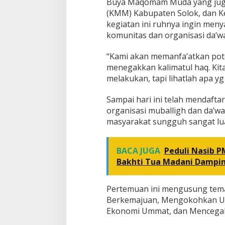
Buya Maqomam Muda yang jug
i
M
(KMM) Kabupaten Solok, dan 
a
kegiatan ini ruhnya ingin men
k
komunitas dan organisasi da’w
s
i
“Kami akan memanfa’atkan pot
a
t
menegakkan kalimatul haq. Kita h
melakukan, tapi lihatlah apa yg
Sampai hari ini telah mendafta
organisasi muballigh dan da’wa
masyarakat sungguh sangat lua
BACA JUGA
Peduli Nasib P
Bakhti Tua Madani Damping
Pertemuan ini mengusung tema
Berkemajuan, Mengokohkan Uk
Ekonomi Ummat, dan Mencegah