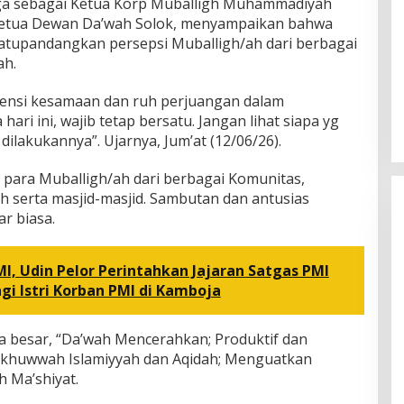
a sebagai Ketua Korp Muballigh Muhammadiyah
Ketua Dewan Da’wah Solok, menyampaikan bahwa
yatupandangkan persepsi Muballigh/ah dari berbagai
ah.
ensi kesamaan dan ruh perjuangan dalam
ari ini, wajib tetap bersatu. Jangan lihat siapa yg
 dilakukannya”. Ujarnya, Jum’at (12/06/26).
r para Muballigh/ah dari berbagai Komunitas,
h serta masjid-masjid. Sambutan dan antusias
r biasa.
MI, Udin Pelor Perintahkan Jajaran Satgas PMI
i Istri Korban PMI di Kamboja
 besar, “Da’wah Mencerahkan; Produktif dan
huwwah Islamiyyah dan Aqidah; Menguatkan
 Ma’shiyat.