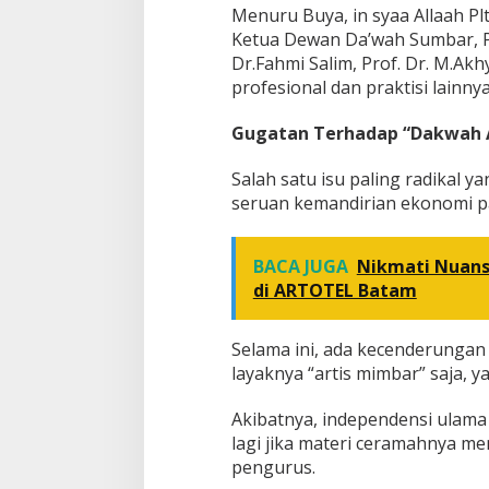
Menuru Buya, in syaa Allaah 
Ketua Dewan Da’wah Sumbar, 
Dr.Fahmi Salim, Prof. Dr. M.Akh
profesional dan praktisi lainnya
Gugatan Terhadap “Dakwah A
Salah satu isu paling radikal y
seruan kemandirian ekonomi p
BACA JUGA
Nikmati Nuan
di ARTOTEL Batam
Selama ini, ada kecenderunga
layaknya “artis mimbar” saja, 
Akibatnya, independensi ulama
lagi jika materi ceramahnya 
pengurus.