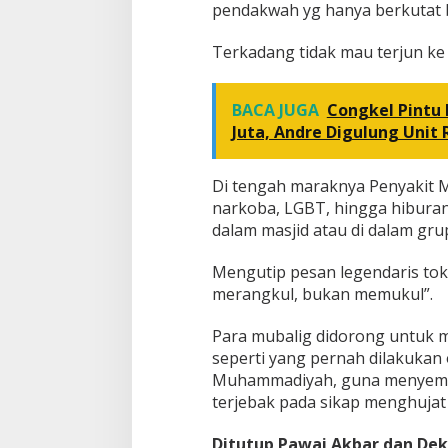
pendakwah yg hanya berkutat b
Terkadang tidak mau terjun ke 
BACA JUGA
Congkel Pintu 
Juta, Andre Digulung Unit
Di tengah maraknya Penyakit Ma
narkoba, LGBT, hingga hiburan e
dalam masjid atau di dalam gr
Mengutip pesan legendaris to
merangkul, bukan memukul”.
Para mubalig didorong untuk 
seperti yang pernah dilakuka
Muhammadiyah, guna menyembuh
terjebak pada sikap menghujat 
Ditutup Pawai Akbar dan Dek