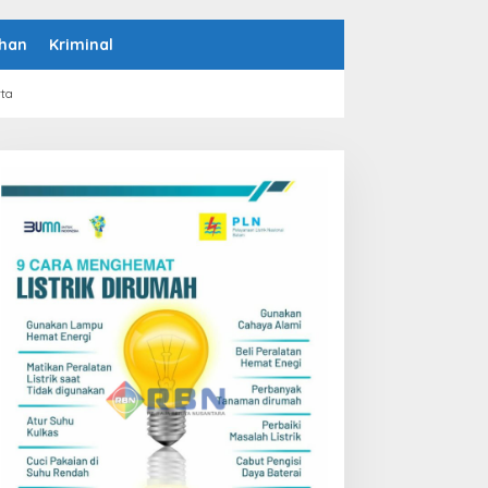
han
Kriminal
rta