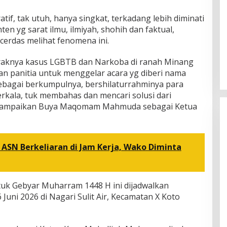
if, tak utuh, hanya singkat, terkadang lebih diminati
en yg sarat ilmu, ilmiyah, shohih dan faktual,
cerdas melihat fenomena ini.
aknya kasus LGBTB dan Narkoba di ranah Minang
an panitia untuk menggelar acara yg diberi nama
sebagai berkumpulnya, bershilaturrahminya para
rkala, tuk membahas dan mencari solusi dari
isampaikan Buya Maqomam Mahmuda sebagai Ketua
ASN Berkeliaran di Jam Kerja, Wako Diminta
uk Gebyar Muharram 1448 H ini dijadwalkan
Juni 2026 di Nagari Sulit Air, Kecamatan X Koto