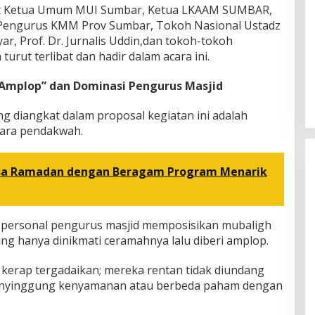
Plt Ketua Umum MUI Sumbar, Ketua LKAAM SUMBAR,
Pengurus KMM Prov Sumbar, Tokoh Nasional Ustadz
yar, Prof. Dr. Jurnalis Uddin,dan tokoh-tokoh
 turut terlibat dan hadir dalam acara ini.
mplop” dan Dominasi Pengurus Masjid
ang diangkat dalam proposal kegiatan ini adalah
ara pendakwah.
sa Ramadan dengan Beragam Program Menarik
n personal pengurus masjid memposisikan mubaligh
yang hanya dinikmati ceramahnya lalu diberi amplop.
 kerap tergadaikan; mereka rentan tidak diundang
menyinggung kenyamanan atau berbeda paham dengan