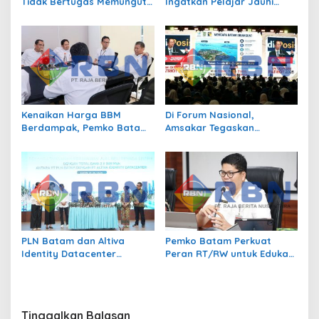
Tidak Bertugas Memungut
Ingatkan Pelajar Jauhi
Pajak
Perundungan hingga Bijak
Bermedia Sosial
Kenaikan Harga BBM
Di Forum Nasional,
Berdampak, Pemko Batam
Amsakar Tegaskan
Kendalikan Inflasi Lewat
Transmigrasi Jadi
Kolaborasi TPID
Penggerak Pemerataan
Pembangunan
PLN Batam dan Altiva
Pemko Batam Perkuat
Identity Datacenter
Peran RT/RW untuk Edukasi
Tandatangani PJBTL 2 x 345
Dalam Kepatuhan Bayar
MVA, Perkuat Batam
Pajak Kendaraan Bermotor
sebagai Pusat Ekonomi
Digital
Tinggalkan Balasan