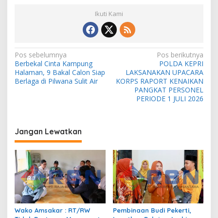
Ikuti Kami
N
Pos sebelumnya
Pos berikutnya
Berbekal Cinta Kampung
POLDA KEPRI
a
Halaman, 9 Bakal Calon Siap
LAKSANAKAN UPACARA
v
Berlaga di Pilwana Sulit Air
KORPS RAPORT KENAIKAN
PANGKAT PERSONEL
i
PERIODE 1 JULI 2026
g
a
Jangan Lewatkan
s
i
p
o
s
Wako Amsakar : RT/RW
Pembinaan Budi Pekerti,