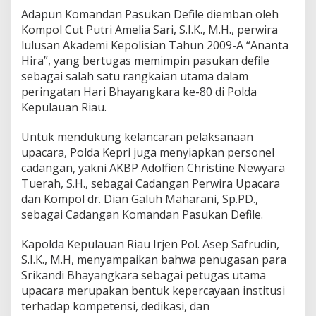
R
Adapun Komandan Pasukan Defile diemban oleh
A
Kompol Cut Putri Amelia Sari, S.I.K., M.H., perwira
H
lulusan Akademi Kepolisian Tahun 2009-A “Ananta
A
R
Hira”, yang bertugas memimpin pasukan defile
I
sebagai salah satu rangkaian utama dalam
B
peringatan Hari Bhayangkara ke-80 di Polda
H
Kepulauan Riau.
A
Y
A
Untuk mendukung kelancaran pelaksanaan
N
upacara, Polda Kepri juga menyiapkan personel
G
cadangan, yakni AKBP Adolfien Christine Newyara
K
Tuerah, S.H., sebagai Cadangan Perwira Upacara
A
R
dan Kompol dr. Dian Galuh Maharani, Sp.PD.,
A
sebagai Cadangan Komandan Pasukan Defile.
K
E
Kapolda Kepulauan Riau Irjen Pol. Asep Safrudin,
-
S.I.K., M.H, menyampaikan bahwa penugasan para
8
0
Srikandi Bhayangkara sebagai petugas utama
upacara merupakan bentuk kepercayaan institusi
terhadap kompetensi, dedikasi, dan