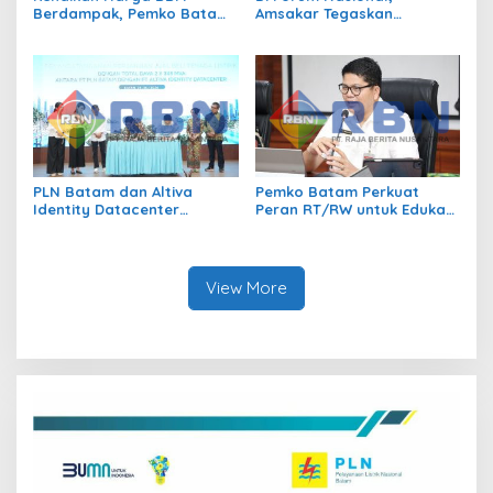
Berdampak, Pemko Batam
Amsakar Tegaskan
Kendalikan Inflasi Lewat
Transmigrasi Jadi
Kolaborasi TPID
Penggerak Pemerataan
Pembangunan
PLN Batam dan Altiva
Pemko Batam Perkuat
Identity Datacenter
Peran RT/RW untuk Edukasi
Tandatangani PJBTL 2 x 345
Dalam Kepatuhan Bayar
MVA, Perkuat Batam
Pajak Kendaraan Bermotor
sebagai Pusat Ekonomi
Digital
View More