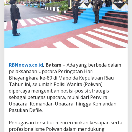
R
A
P
O
L
D
A
K
E
P
R
I
RBNnews.co.id
, Batam
– Ada yang berbeda dalam
A
M
pelaksanaan Upacara Peringatan Hari
B
Bhayangkara ke-80 di Mapolda Kepulauan Riau.
I
Tahun ini, sejumlah Polisi Wanita (Polwan)
L
dipercaya mengemban posisi-posisi strategis
P
sebagai petugas upacara, mulai dari Perwira
E
R
Upacara, Komandan Upacara, hingga Komandan
A
Pasukan Defile.
N
S
Penugasan tersebut mencerminkan kesiapan serta
T
profesionalisme Polwan dalam mendukung
R