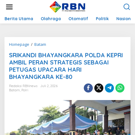
L
e
w
a
Berita Utama
Olahraga
Otomatif
Politik
Nasional
t
i
k
e
Homepage
/
Batam
S
k
R
o
SRIKANDI BHAYANGKARA POLDA KEPRI
I
n
K
AMBIL PERAN STRATEGIS SEBAGAI
t
A
e
PETUGAS UPACARA HARI
N
n
BHAYANGKARA KE-80
D
I
Redaksi RBNnews
Juli 2, 2026
B
Batam
,
Polri
H
A
Y
A
N
G
K
A