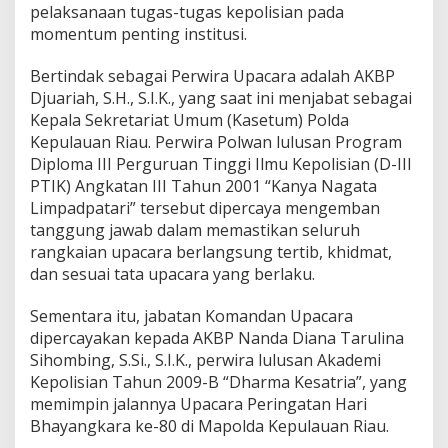
A
pelaksanaan tugas-tugas kepolisian pada
T
momentum penting institusi.
E
G
Bertindak sebagai Perwira Upacara adalah AKBP
I
Djuariah, S.H., S.I.K., yang saat ini menjabat sebagai
S
S
Kepala Sekretariat Umum (Kasetum) Polda
E
Kepulauan Riau. Perwira Polwan lulusan Program
B
Diploma III Perguruan Tinggi Ilmu Kepolisian (D-III
A
PTIK) Angkatan III Tahun 2001 “Kanya Nagata
G
A
Limpadpatari” tersebut dipercaya mengemban
I
tanggung jawab dalam memastikan seluruh
P
rangkaian upacara berlangsung tertib, khidmat,
E
dan sesuai tata upacara yang berlaku.
T
U
G
Sementara itu, jabatan Komandan Upacara
A
dipercayakan kepada AKBP Nanda Diana Tarulina
S
Sihombing, S.Si., S.I.K., perwira lulusan Akademi
U
Kepolisian Tahun 2009-B “Dharma Kesatria”, yang
P
memimpin jalannya Upacara Peringatan Hari
A
C
Bhayangkara ke-80 di Mapolda Kepulauan Riau.
A