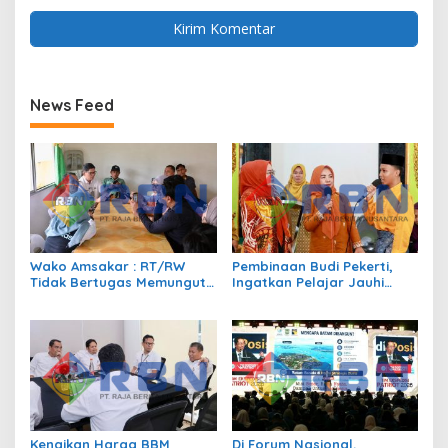
News Feed
Wako Amsakar : RT/RW
Pembinaan Budi Pekerti,
Tidak Bertugas Memungut
Ingatkan Pelajar Jauhi
Pajak
Perundungan hingga Bijak
Bermedia Sosial
Kenaikan Harga BBM
Di Forum Nasional,