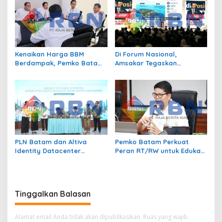
Kenaikan Harga BBM
Di Forum Nasional,
Berdampak, Pemko Batam
Amsakar Tegaskan
Kendalikan Inflasi Lewat
Transmigrasi Jadi
Kolaborasi TPID
Penggerak Pemerataan
Pembangunan
PLN Batam dan Altiva
Pemko Batam Perkuat
Identity Datacenter
Peran RT/RW untuk Edukasi
Tandatangani PJBTL 2 x 345
Dalam Kepatuhan Bayar
MVA, Perkuat Batam
Pajak Kendaraan Bermotor
sebagai Pusat Ekonomi
Digital
Tinggalkan Balasan
Alamat email Anda tidak akan dipublikasikan.
Ruas yang wajib