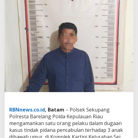
h
U
m
u
r
,
Z
D
i
t
a
n
g
k
a
p
P
o
l
s
RBNnews.co.id
, Batam
– Polsek Sekupang
e
Polresta Barelang Polda Kepulauan Riau
k
mengamankan satu orang pelaku dalam dugaan
S
e
kasus tindak pidana pencabulan terhadap 3 anak
k
dibawah umur, di Komplek Kartini Kelurahan Sei