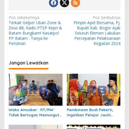
N
Pos sebelumnya
Pos berikutnya
Terkait Gelper Uban Zone &
Pimpin Apel Bersama, Pj.
a
Zeus 88, Kadis PTSP Kepri &
Bupati Kab. Bogor Ajak
v
Batam Bungkam! Kasatpol
Seluruh Elemen Lakukan
PP Batam : Tanya ke
Percepatan Pelaksanaan
i
Perizinan
Kegiatan 2024
g
a
Jangan Lewatkan
s
i
p
o
s
Wako Amsakar : RT/RW
Pembinaan Budi Pekerti,
Tidak Bertugas Memungut
Ingatkan Pelajar Jauhi
Pajak
Perundungan hingga Bijak
Bermedia Sosial