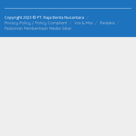
Copyright 2023 © PT. Raja Berita Nusantara
Privacy Policy / Policy Compliant
Visi & Misi
Redaksi
Pedoman Pemberitaan Media Siber