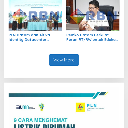
Pembangunan
PLN Batam dan Altiva
Pemko Batam Perkuat
Identity Datacenter
Peran RT/RW untuk Edukasi
Tandatangani PJBTL 2 x 345
Dalam Kepatuhan Bayar
MVA, Perkuat Batam
Pajak Kendaraan Bermotor
sebagai Pusat Ekonomi
Digital
View More