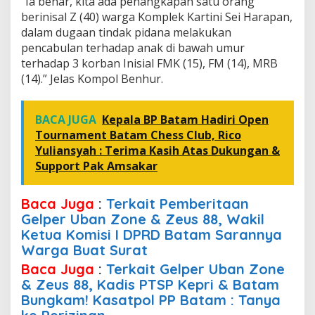
“Ia benar, kita ada penangkapan satu orang
berinisal Z (40) warga Komplek Kartini Sei Harapan,
dalam dugaan tindak pidana melakukan
pencabulan terhadap anak di bawah umur
terhadap 3 korban Inisial FMK (15), FM (14), MRB
(14).” Jelas Kompol Benhur.
BACA JUGA
Kepala BP Batam Hadiri Open
Tournament Batam Chess Club, Rico
Yuliansyah : Terima Kasih Atas Dukungan &
Support Pak Amsakar
Baca Juga
:
Terkait Pemberitaan
Gelper Uban Zone & Zeus 88, Wakil
Ketua Komisi I DPRD Batam Sarannya
Warga Buat Surat
Baca Juga
:
Terkait Gelper Uban Zone
& Zeus 88, Kadis PTSP Kepri & Batam
Bungkam! Kasatpol PP Batam : Tanya