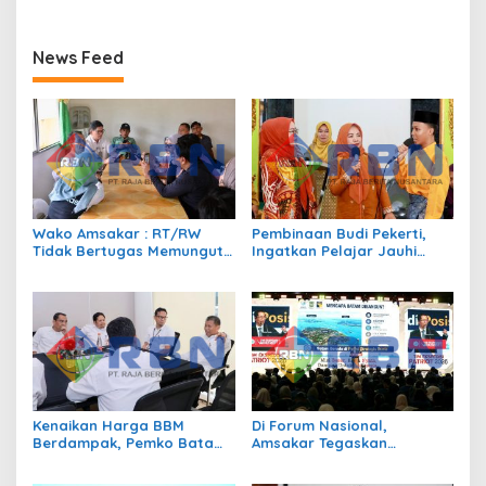
News Feed
Wako Amsakar : RT/RW
Pembinaan Budi Pekerti,
Tidak Bertugas Memungut
Ingatkan Pelajar Jauhi
Pajak
Perundungan hingga Bijak
Bermedia Sosial
Kenaikan Harga BBM
Di Forum Nasional,
Berdampak, Pemko Batam
Amsakar Tegaskan
Kendalikan Inflasi Lewat
Transmigrasi Jadi
Kolaborasi TPID
Penggerak Pemerataan