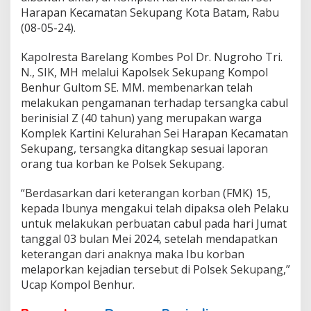
u
Harapan Kecamatan Sekupang Kota Batam, Rabu
p
(08-05-24).
a
n
g
Kapolresta Barelang Kombes Pol Dr. Nugroho Tri.
N., SIK, MH melalui Kapolsek Sekupang Kompol
Benhur Gultom SE. MM. membenarkan telah
melakukan pengamanan terhadap tersangka cabul
berinisial Z (40 tahun) yang merupakan warga
Komplek Kartini Kelurahan Sei Harapan Kecamatan
Sekupang, tersangka ditangkap sesuai laporan
orang tua korban ke Polsek Sekupang.
“Berdasarkan dari keterangan korban (FMK) 15,
kepada Ibunya mengakui telah dipaksa oleh Pelaku
untuk melakukan perbuatan cabul pada hari Jumat
tanggal 03 bulan Mei 2024, setelah mendapatkan
keterangan dari anaknya maka Ibu korban
melaporkan kejadian tersebut di Polsek Sekupang,”
Ucap Kompol Benhur.