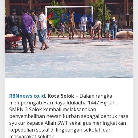
h
5
E
k
o
r
S
a
p
i
K
u
r
b
a
n
,
RBNnews.co.id
, Kota Solok
– Dalam rangka
W
u
memperingati Hari Raya Iduladha 1447 Hijriah,
j
SMPN 3 Solok kembali melaksanakan
u
penyembelihan hewan kurban sebagai bentuk rasa
d
syukur kepada Allah SWT sekaligus meningkatkan
S
kepedulian sosial di lingkungan sekolah dan
y
u
masyarakat sekitar.