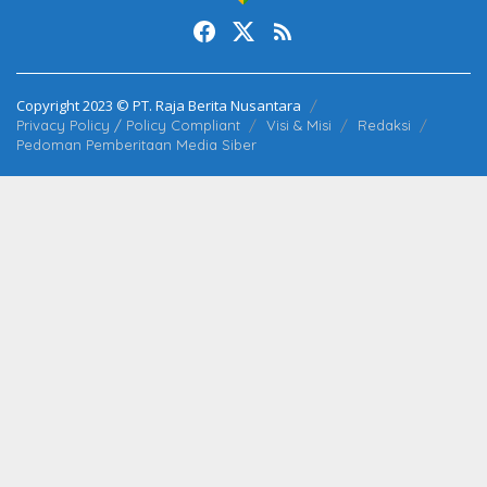
Copyright 2023 © PT. Raja Berita Nusantara
Privacy Policy / Policy Compliant
Visi & Misi
Redaksi
Pedoman Pemberitaan Media Siber