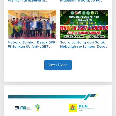
Premium di eLBeFarm
Hidupkan Tradisi, 70 Kg
Solok, Destinasi Agrowisata
Ikan Larangan Dilepas di
Baru yang Wajib Dikunjungi
Nagari Sulit Air
Mubalig Sumbar Desak DPR
Suara Lantang dari Solok,
RI Sahkan UU Anti-LGBT
Mubaligh se-Sumbar Desak
dan Narkoba
Pemda Terbitkan Perda Anti
Maksiat
View More