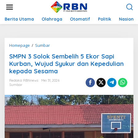
L
e
w
a
Berita Utama
Olahraga
Otomatif
Politik
Nasional
t
i
k
e
Homepage
/
Sumbar
S
k
M
o
SMPN 3 Solok Sembelih 5 Ekor Sapi
P
n
N
Kurban, Wujud Syukur dan Kepedulian
t
3
e
kepada Sesama
S
n
o
Redaksi RBNnews
Mei 31, 2026
l
Sumbar
o
k
S
e
m
b
e
l
i