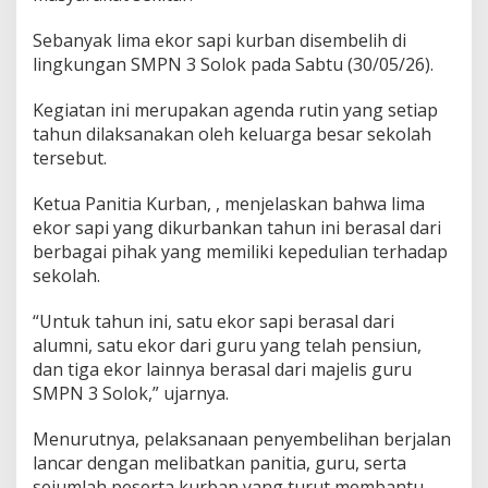
k
u
Sebanyak lima ekor sapi kurban disembelih di
r
lingkungan SMPN 3 Solok pada Sabtu (30/05/26).
d
a
n
Kegiatan ini merupakan agenda rutin yang setiap
K
tahun dilaksanakan oleh keluarga besar sekolah
e
tersebut.
p
e
Ketua Panitia Kurban, , menjelaskan bahwa lima
d
u
ekor sapi yang dikurbankan tahun ini berasal dari
l
berbagai pihak yang memiliki kepedulian terhadap
i
sekolah.
a
n
“Untuk tahun ini, satu ekor sapi berasal dari
k
e
alumni, satu ekor dari guru yang telah pensiun,
p
dan tiga ekor lainnya berasal dari majelis guru
a
SMPN 3 Solok,” ujarnya.
d
a
Menurutnya, pelaksanaan penyembelihan berjalan
S
e
lancar dengan melibatkan panitia, guru, serta
s
sejumlah peserta kurban yang turut membantu