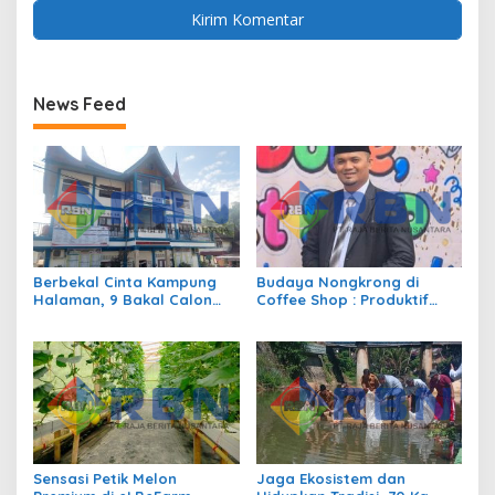
News Feed
Berbekal Cinta Kampung
Budaya Nongkrong di
Halaman, 9 Bakal Calon
Coffee Shop : Produktif
Siap Berlaga di Pilwana
atau Sekedar Gaya Hidup?
Sulit Air
Sensasi Petik Melon
Jaga Ekosistem dan