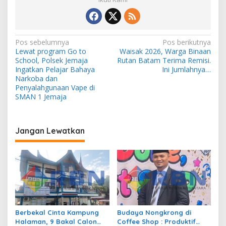
N
Pos sebelumnya
Pos berikutnya
Lewat program Go to
Waisak 2026, Warga Binaan
a
School, Polsek Jemaja
Rutan Batam Terima Remisi.
v
Ingatkan Pelajar Bahaya
Ini Jumlahnya…
Narkoba dan
i
Penyalahgunaan Vape di
SMAN 1 Jemaja
g
a
s
Jangan Lewatkan
i
p
o
s
Berbekal Cinta Kampung
Budaya Nongkrong di
Halaman, 9 Bakal Calon
Coffee Shop : Produktif