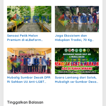
Siap Berlaga di Pilwana
atau Sekedar Gaya Hidup?
Sulit Air
Sensasi Petik Melon
Jaga Ekosistem dan
Premium di eLBeFarm
Hidupkan Tradisi, 70 Kg
Solok, Destinasi Agrowisata
Ikan Larangan Dilepas di
Baru yang Wajib Dikunjungi
Nagari Sulit Air
Mubalig Sumbar Desak DPR
Suara Lantang dari Solok,
RI Sahkan UU Anti-LGBT
Mubaligh se-Sumbar Desak
dan Narkoba
Pemda Terbitkan Perda Anti
Maksiat
Tinggalkan Balasan