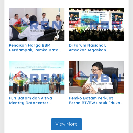
Pajak
Perundungan hingga Bijak
Bermedia Sosial
Kenaikan Harga BBM
Di Forum Nasional,
Berdampak, Pemko Batam
Amsakar Tegaskan
Kendalikan Inflasi Lewat
Transmigrasi Jadi
Kolaborasi TPID
Penggerak Pemerataan
Pembangunan
PLN Batam dan Altiva
Pemko Batam Perkuat
Identity Datacenter
Peran RT/RW untuk Edukasi
Tandatangani PJBTL 2 x 345
Dalam Kepatuhan Bayar
MVA, Perkuat Batam
Pajak Kendaraan Bermotor
sebagai Pusat Ekonomi
Digital
View More