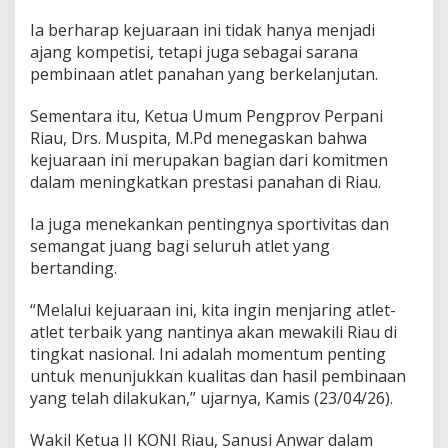
P
r
Ia berharap kejuaraan ini tidak hanya menjadi
o
ajang kompetisi, tetapi juga sebagai sarana
v
pembinaan atlet panahan yang berkelanjutan.
i
n
Sementara itu, Ketua Umum Pengprov Perpani
s
i
Riau, Drs. Muspita, M.Pd menegaskan bahwa
kejuaraan ini merupakan bagian dari komitmen
dalam meningkatkan prestasi panahan di Riau.
Ia juga menekankan pentingnya sportivitas dan
semangat juang bagi seluruh atlet yang
bertanding.
“Melalui kejuaraan ini, kita ingin menjaring atlet-
atlet terbaik yang nantinya akan mewakili Riau di
tingkat nasional. Ini adalah momentum penting
untuk menunjukkan kualitas dan hasil pembinaan
yang telah dilakukan,” ujarnya, Kamis (23/04/26).
Wakil Ketua II KONI Riau, Sanusi Anwar dalam