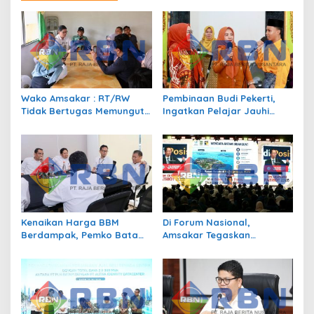
i
p
o
s
Wako Amsakar : RT/RW
Pembinaan Budi Pekerti,
Tidak Bertugas Memungut
Ingatkan Pelajar Jauhi
Pajak
Perundungan hingga Bijak
Bermedia Sosial
Kenaikan Harga BBM
Di Forum Nasional,
Berdampak, Pemko Batam
Amsakar Tegaskan
Kendalikan Inflasi Lewat
Transmigrasi Jadi
Kolaborasi TPID
Penggerak Pemerataan
Pembangunan