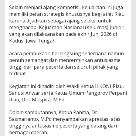
D
Selain menjadi ajang kompetisi, kejuaraan ini juga
i
i
memiliki peran strategis khususnya bagi atlet Riau,
k
karena dijadikan sebagai ajang seleksi untuk
u
menghadapi Kejuaraan Nasional (Kejurnas) Junior
t
yang akan dilaksanakan pada akhir Juni 2026 di
i
Kudus, Jawa Tengah.
2
6
9
Acara pembukaan berlangsung sederhana namun
P
penuh semangat dan mencerminkan antusiasme
e
tinggi dari para peserta dan seluruh pihak yang
m
terlibat.
a
n
a
Kegiatan ini dihadiri oleh Wakil Ketua II KONI Riau,
h
Sanusi Anwar serta Ketua Umum Pengprov Perpani
d
Riau, Drs. Muspita, M.Pd.
a
r
i
Dalam sambutannya, Ketua Panitia, Dr.
T
Sasmarianto, M.Pd menyampaikan apresiasi atas
i
tingginya antusiasme peserta yang datang dari
g
berbagai daerah.
a