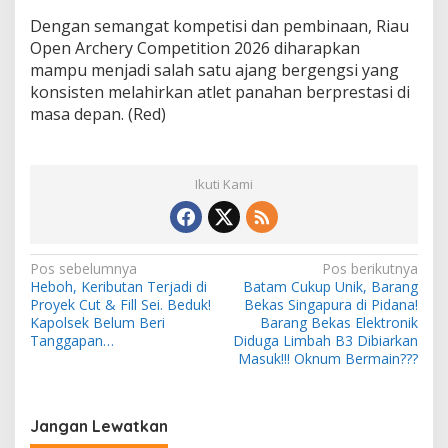
Dengan semangat kompetisi dan pembinaan, Riau
Open Archery Competition 2026 diharapkan
mampu menjadi salah satu ajang bergengsi yang
konsisten melahirkan atlet panahan berprestasi di
masa depan. (Red)
Ikuti Kami
N
Pos sebelumnya
Pos berikutnya
Heboh, Keributan Terjadi di
Batam Cukup Unik, Barang
a
Proyek Cut & Fill Sei. Beduk!
Bekas Singapura di Pidana!
v
Kapolsek Belum Beri
Barang Bekas Elektronik
Tanggapan…
Diduga Limbah B3 Dibiarkan
i
Masuk!!! Oknum Bermain???
g
a
Jangan Lewatkan
s