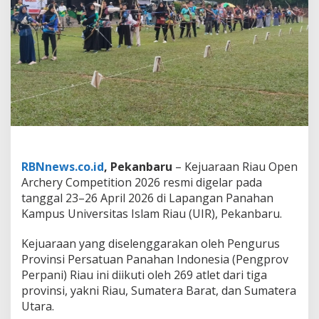
m
p
e
t
i
t
i
o
n
2
0
2
6
RBNnews.co.id
, Pekanbaru
– Kejuaraan Riau Open
R
Archery Competition 2026 resmi digelar pada
e
s
tanggal 23–26 April 2026 di Lapangan Panahan
m
Kampus Universitas Islam Riau (UIR), Pekanbaru.
i
D
Kejuaraan yang diselenggarakan oleh Pengurus
i
Provinsi Persatuan Panahan Indonesia (Pengprov
b
u
Perpani) Riau ini diikuti oleh 269 atlet dari tiga
k
provinsi, yakni Riau, Sumatera Barat, dan Sumatera
a
Utara.
,