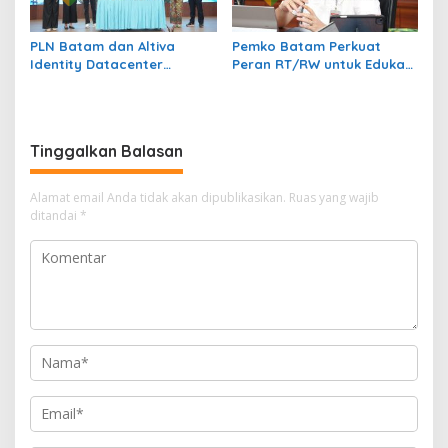
PLN Batam dan Altiva
Pemko Batam Perkuat
Identity Datacenter
Peran RT/RW untuk Edukasi
Tandatangani PJBTL 2 x 345
Dalam Kepatuhan Bayar
MVA, Perkuat Batam
Pajak Kendaraan Bermotor
sebagai Pusat Ekonomi
Digital
Tinggalkan Balasan
Alamat email Anda tidak akan dipublikasikan.
Ruas yang wajib
ditandai
*