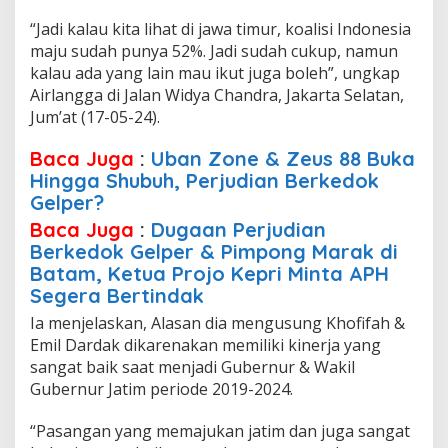
k
P
“Jadi kalau kita lihat di jawa timur, koalisi Indonesia
i
maju sudah punya 52%. Jadi sudah cukup, namun
l
kalau ada yang lain mau ikut juga boleh”, ungkap
g
Airlangga di Jalan Widya Chandra, Jakarta Selatan,
u
b
Jum’at (17-05-24).
J
a
Baca Juga
:
Uban Zone & Zeus 88 Buka
t
Hingga Shubuh, Perjudian Berkedok
i
Gelper?
m
2
Baca Juga
:
Dugaan Perjudian
0
Berkedok Gelper & Pimpong Marak di
2
Batam, Ketua Projo Kepri Minta APH
4
Segera Bertindak
Ia menjelaskan, Alasan dia mengusung Khofifah &
Emil Dardak dikarenakan memiliki kinerja yang
sangat baik saat menjadi Gubernur & Wakil
Gubernur Jatim periode 2019-2024.
“Pasangan yang memajukan jatim dan juga sangat