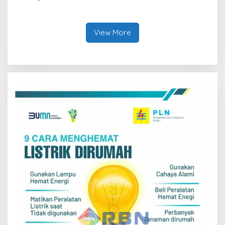
Tandatangani PJBTL 2 x 345
Dalam Kepatuhan Bayar
MVA, Perkuat Batam
Pajak Kendaraan Bermotor
sebagai Pusat Ekonomi
Digital
View More