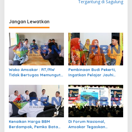
v
Tergantung di Sagulung
i
g
Jangan Lewatkan
a
s
i
p
o
s
Wako Amsakar : RT/RW
Pembinaan Budi Pekerti,
Tidak Bertugas Memungut
Ingatkan Pelajar Jauhi
Pajak
Perundungan hingga Bijak
Bermedia Sosial
Kenaikan Harga BBM
Di Forum Nasional,
Berdampak, Pemko Batam
Amsakar Tegaskan