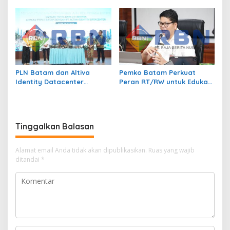
Kendalikan Inflasi Lewat
Transmigrasi Jadi
Kolaborasi TPID
Penggerak Pemerataan
Pembangunan
PLN Batam dan Altiva
Pemko Batam Perkuat
Identity Datacenter
Peran RT/RW untuk Edukasi
Tandatangani PJBTL 2 x 345
Dalam Kepatuhan Bayar
MVA, Perkuat Batam
Pajak Kendaraan Bermotor
sebagai Pusat Ekonomi
Digital
Tinggalkan Balasan
Alamat email Anda tidak akan dipublikasikan.
Ruas yang wajib
ditandai
*