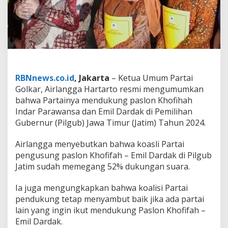
r
D
u
k
u
n
g
K
h
RBNnews.co.id
, Jakarta
– Ketua Umum Partai
o
Golkar, Airlangga Hartarto resmi mengumumkan
f
bahwa Partainya mendukung paslon Khofihah
i
Indar Parawansa dan Emil Dardak di Pemilihan
f
a
Gubernur (Pilgub) Jawa Timur (Jatim) Tahun 2024.
h
&
Airlangga menyebutkan bahwa koasli Partai
E
pengusung paslon Khofifah – Emil Dardak di Pilgub
m
Jatim sudah memegang 52% dukungan suara.
i
l
D
Ia juga mengungkapkan bahwa koalisi Partai
a
pendukung tetap menyambut baik jika ada partai
r
lain yang ingin ikut mendukung Paslon Khofifah –
d
Emil Dardak.
a