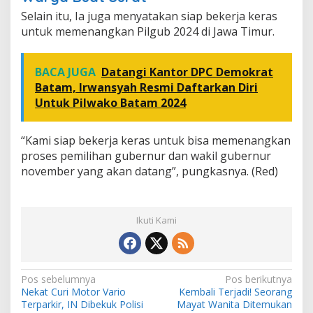
Selain itu, Ia juga menyatakan siap bekerja keras
untuk memenangkan Pilgub 2024 di Jawa Timur.
BACA JUGA
Datangi Kantor DPC Demokrat
Batam, Irwansyah Resmi Daftarkan Diri
Untuk Pilwako Batam 2024
“Kami siap bekerja keras untuk bisa memenangkan
proses pemilihan gubernur dan wakil gubernur
november yang akan datang”, pungkasnya. (Red)
Ikuti Kami
N
Pos sebelumnya
Pos berikutnya
Nekat Curi Motor Vario
Kembali Terjadi! Seorang
a
Terparkir, IN Dibekuk Polisi
Mayat Wanita Ditemukan