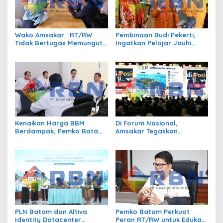
Wako Amsakar : RT/RW
Pembinaan Budi Pekerti,
Tidak Bertugas Memungut
Ingatkan Pelajar Jauhi
Pajak
Perundungan hingga Bijak
Bermedia Sosial
Kenaikan Harga BBM
Di Forum Nasional,
Berdampak, Pemko Batam
Amsakar Tegaskan
Kendalikan Inflasi Lewat
Transmigrasi Jadi
Kolaborasi TPID
Penggerak Pemerataan
Pembangunan
PLN Batam dan Altiva
Pemko Batam Perkuat
Identity Datacenter
Peran RT/RW untuk Edukasi