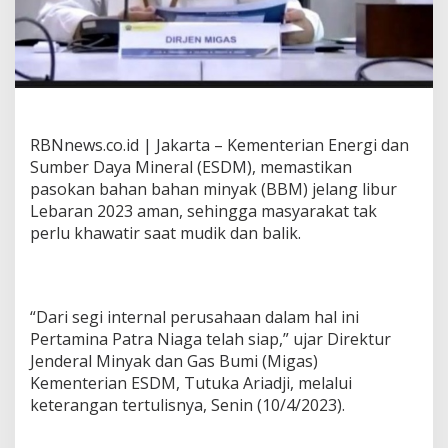
s
t
i
k
a
n
P
a
RBNnews.co.id | Jakarta – Kementerian Energi dan
s
Sumber Daya Mineral (ESDM), memastikan
o
k
pasokan bahan bahan minyak (BBM) jelang libur
a
Lebaran 2023 aman, sehingga masyarakat tak
n
perlu khawatir saat mudik dan balik.
B
B
M
A
m
“Dari segi internal perusahaan dalam hal ini
a
Pertamina Patra Niaga telah siap,” ujar Direktur
n
Jenderal Minyak dan Gas Bumi (Migas)
M
Kementerian ESDM, Tutuka Ariadji, melalui
e
n
keterangan tertulisnya, Senin (10/4/2023).
j
e