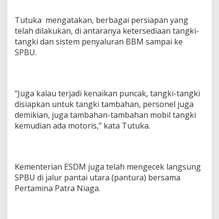
l
a
Tutuka mengatakan, berbagai persiapan yang
n
g
telah dilakukan, di antaranya ketersediaan tangki-
L
tangki dan sistem penyaluran BBM sampai ke
e
SPBU.
b
a
r
a
n
“Juga kalau terjadi kenaikan puncak, tangki-tangki
disiapkan untuk tangki tambahan, personel juga
demikian, juga tambahan-tambahan mobil tangki
kemudian ada motoris,” kata Tutuka.
Kementerian ESDM juga telah mengecek langsung
SPBU di jalur pantai utara (pantura) bersama
Pertamina Patra Niaga.