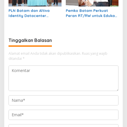
PLN Batam dan Altiva
Pemko Batam Perkuat
Identity Datacenter
Peran RT/RW untuk Edukasi
Tandatangani PJBTL 2 x 345
Dalam Kepatuhan Bayar
MVA, Perkuat Batam
Pajak Kendaraan Bermotor
sebagai Pusat Ekonomi
Digital
Tinggalkan Balasan
Alamat email Anda tidak akan dipublikasikan.
Ruas yang wajib
ditandai
*