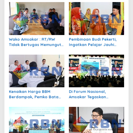
s
i
p
o
s
Wako Amsakar : RT/RW
Pembinaan Budi Pekerti,
Tidak Bertugas Memungut
Ingatkan Pelajar Jauhi
Pajak
Perundungan hingga Bijak
Bermedia Sosial
Kenaikan Harga BBM
Di Forum Nasional,
Berdampak, Pemko Batam
Amsakar Tegaskan
Kendalikan Inflasi Lewat
Transmigrasi Jadi
Kolaborasi TPID
Penggerak Pemerataan
Pembangunan