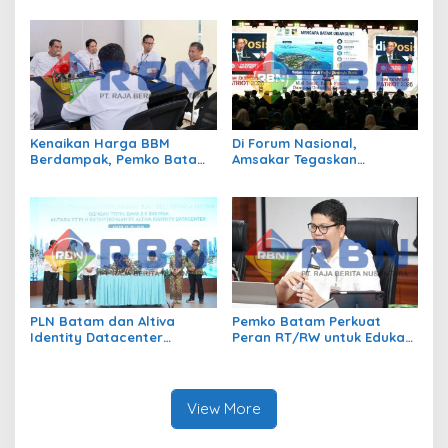
Bermedia Sosial
Kenaikan Harga BBM
Di Forum Nasional,
Berdampak, Pemko Batam
Amsakar Tegaskan
Kendalikan Inflasi Lewat
Transmigrasi Jadi
Kolaborasi TPID
Penggerak Pemerataan
Pembangunan
PLN Batam dan Altiva
Pemko Batam Perkuat
Identity Datacenter
Peran RT/RW untuk Edukasi
Tandatangani PJBTL 2 x 345
Dalam Kepatuhan Bayar
MVA, Perkuat Batam
Pajak Kendaraan Bermotor
sebagai Pusat Ekonomi
Digital
View More