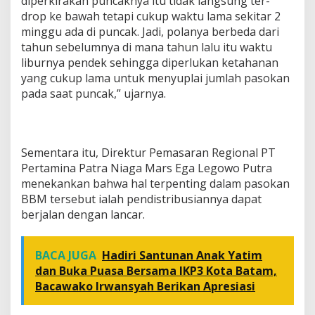
diperkirakan puncaknya itu tidak langsung ter-
drop ke bawah tetapi cukup waktu lama sekitar 2
minggu ada di puncak. Jadi, polanya berbeda dari
tahun sebelumnya di mana tahun lalu itu waktu
liburnya pendek sehingga diperlukan ketahanan
yang cukup lama untuk menyuplai jumlah pasokan
pada saat puncak,” ujarnya.
Sementara itu, Direktur Pemasaran Regional PT
Pertamina Patra Niaga Mars Ega Legowo Putra
menekankan bahwa hal terpenting dalam pasokan
BBM tersebut ialah pendistribusiannya dapat
berjalan dengan lancar.
BACA JUGA
Hadiri Santunan Anak Yatim
dan Buka Puasa Bersama IKP3 Kota Batam,
Bacawako Irwansyah Berikan Apresiasi