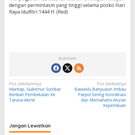
dengan permintasm yang tinggi selama posko Hari
Raya Idulfitri 1444 H. (Red)
Ikuti Kami
N
Pos sebelumnya
Pos berikutnya
Mantap, Gubernur Sumbar
Bawaslu Banyuasin Imbau
a
Berikan Pembekalan Ke
Parpol Sering Koordinasi
v
Taruna Akmil
dan Memahami Aturan
Kepemiluan
i
g
a
Jangan Lewatkan