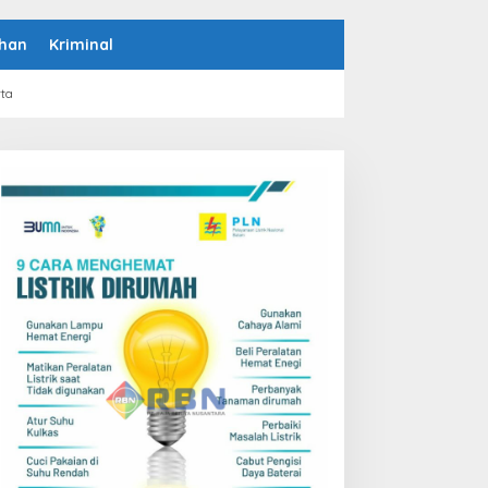
han
Kriminal
rta