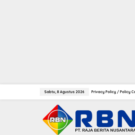
tutup
L
e
Sabtu, 8 Agustus 2026
Privacy Policy / Policy 
w
a
t
i
k
e
k