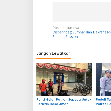
N
Pos sebelumnya
Disperindag Sumbar dan Dekranasda
a
Sharing Session
v
i
Jangan Lewatkan
g
a
s
i
p
o
s
Polisi Gelar Patroli Sepeda Untuk
Peduli T
Berikan Rasa Aman
Polres P
Pengenal