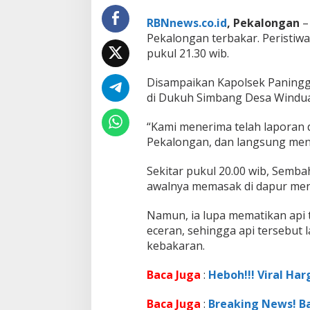
g
g
RBNnews.co.id
, Pekalongan
–
a
Pekalongan terbakar. Peristiwa 
r
pukul 21.30 wib.
a
n
T
Disampaikan Kapolsek Paningg
e
di Dukuh Simbang Desa Winduaj
r
b
“Kami menerima telah laporan 
a
k
Pekalongan, dan langsung menuj
a
r
Sekitar pukul 20.00 wib, Semb
awalnya memasak di dapur me
Namun, ia lupa mematikan api 
eceran, sehingga api tersebu
kebakaran.
Baca Juga
:
Heboh!!! Viral Har
Baca Juga
:
Breaking News! B