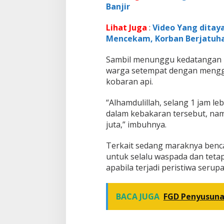
Banjir
Lihat Juga
:
Video Yang dita
Mencekam, Korban Berjatuh
Sambil menunggu kedatangan 
warga setempat dengan meng
kobaran api.
“Alhamdulillah, selang 1 jam le
dalam kebakaran tersebut, nam
juta,” imbuhnya.
Terkait sedang maraknya ben
untuk selalu waspada dan tetap
apabila terjadi peristiwa serupa
BACA JUGA
FGD Penyusunan