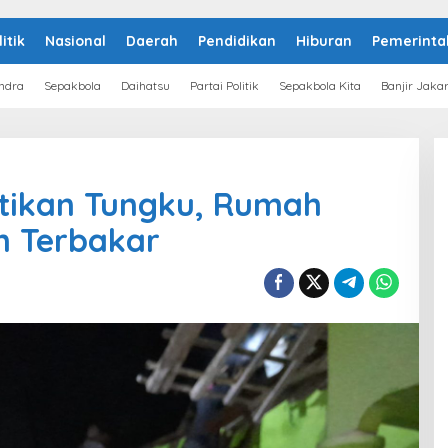
litik
Nasional
Daerah
Pendidikan
Hiburan
Pemerinta
ndra
Sepakbola
Daihatsu
Partai Politik
Sepakbola Kita
Banjir Jaka
tikan Tungku, Rumah
n Terbakar