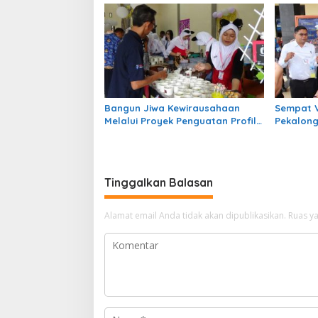
Lintas.
Bangun Jiwa Kewirausahaan
Sempat V
Melalui Proyek Penguatan Profil
Pekalon
Pancasila (P5)
Aksi Kej
Dengan P
Tinggalkan Balasan
Alamat email Anda tidak akan dipublikasikan.
Ruas ya