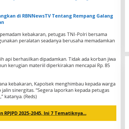
yangkan di RBNNewsTV Tentang Rempang Galang
an
pemadam kebakaran, petugas TNI-Polri bersama
gunakan peralatan seadanya berusaha memadamkan
bih api berhasilkan dipadamkan. Tidak ada korban jiwa
un kerugian materiil diperkirakan mencapai Rp. 85
cana kebakaran, Kapolsek menghimbau kepada warga
 jalin sinergitas. “Segera laporkan kepada petugas
,” katanya. (Reds)
 RPJPD 2025-2045, Ini 7 Tematiknya...