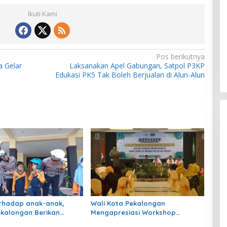
Ikuti Kami
Pos berikutnya
 Gelar
Laksanakan Apel Gabungan, Satpol P3KP
Edukasi PK5 Tak Boleh Berjualan di Alun-Alun
erhadap anak-anak,
Wali Kota Pekalongan
ekalongan Berikan
Mengapresiasi Workshop
an Tata Tertib Berlalu
Pembelajaran Berdiferensiasi