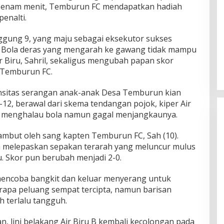
an enam menit, Temburun FC mendapatkan hadiah
enalti.
ggung 9, yang maju sebagai eksekutor sukses
 Bola deras yang mengarah ke gawang tidak mampu
r Biru, Sahril, sekaligus mengubah papan skor
 Temburun FC.
ensitas serangan anak-anak Desa Temburun kian
12, berawal dari skema tendangan pojok, kiper Air
 menghalau bola namun gagal menjangkaunya.
isambut oleh sang kapten Temburun FC, Sah (10).
h melepaskan sepakan terarah yang meluncur mulus
u. Skor pun berubah menjadi 2-0.
B mencoba bangkit dan keluar menyerang untuk
rapa peluang sempat tercipta, namun barisan
 terlalu tangguh.
an, lini belakang Air Biru B kembali kecolongan pada