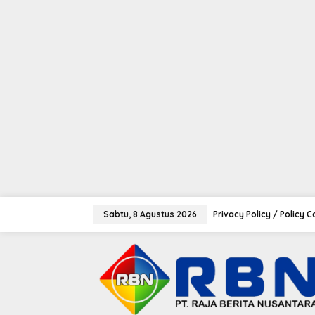
tutup
L
e
Sabtu, 8 Agustus 2026
Privacy Policy / Policy 
w
a
t
i
k
e
k