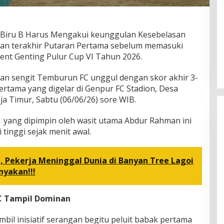
r Biru B Harus Mengakui keunggulan Kesebelasan
an terakhir Putaran Pertama sebelum memasuki
nt Genting Pulur Cup VI Tahun 2026.
anan sengit Temburun FC unggul dengan skor akhir 3-
ertama yang digelar di Genpur FC Stadion, Desa
a Timur, Sabtu (06/06/26) sore WIB.
1 yang dipimpin oleh wasit utama Abdur Rahman ini
tinggi sejak menit awal.
p, Pekerja Meninggal Dunia di Banyan Tree Lagoi
nyakan!!!
C Tampil Dominan
il inisiatif serangan begitu peluit babak pertama