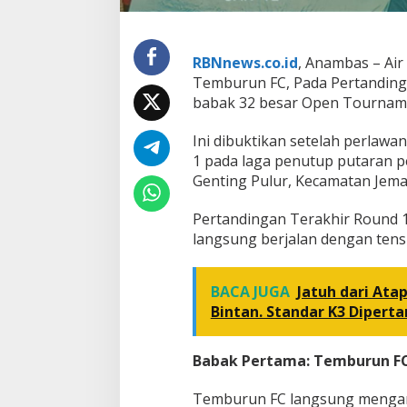
r
,
T
e
RBNnews.co.id
, Anambas – Ai
m
Temburun FC, Pada Pertanding
b
babak 32 besar Open Tourname
u
r
u
Ini dibuktikan setelah perlaw
n
1 pada laga penutup putaran p
F
Genting Pulur, Kecamatan Jemaj
C
A
m
​Pertandingan Terakhir Round 
a
langsung berjalan dengan tensi 
n
k
a
BACA JUGA
Jatuh dari Ata
n
Bintan. Standar K3 Diperta
T
i
k
Babak Pertama: Temburun F
e
t
U
​Temburun FC langsung mengamb