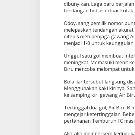
s
dibunyikan. Laga baru berjal
a
tendangan bebas di luar kotak p
i
T
​Odoy, sang pemilik nomor pun
e
k
melepaskan tendangan akurat.
u
ditepis oleh penjaga gawang Ai
k
menjadi 1-0 untuk keunggulan
A
i
​Unggul satu gol membuat int
r
B
meningkat. Memasuki menit ke-
i
Biru mencoba melompat untuk
r
u
​Bola liar tersebut langsung d
B
Menggunakan kaki kirinya, Sa
ke samping kiri gawang Air Bir
​Tertinggal dua gol, Air Biru 
mengejar ketertinggalan. Bebe
pertahanan Temburun FC masih
​Alih-alih memperkecil keduduk