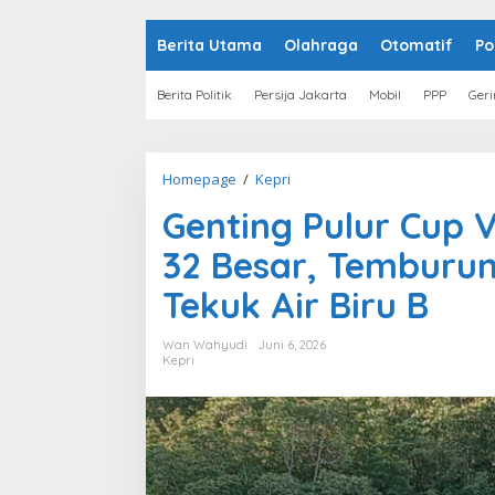
o
n
t
Berita Utama
Olahraga
Otomatif
Po
e
n
Berita Politik
Persija Jakarta
Mobil
PPP
Geri
Homepage
/
Kepri
G
e
Genting Pulur Cup 
n
t
32 Besar, Temburun
i
n
Tekuk Air Biru B
g
P
u
Wan Wahyudi
Juni 6, 2026
l
Kepri
u
r
C
u
p
V