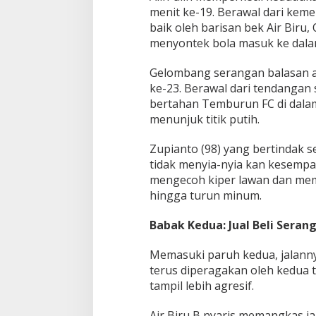
menit ke-19. Berawal dari keme
baik oleh barisan bek Air Biru,
menyontek bola masuk ke dala
​Gelombang serangan balasan a
ke-23. Berawal dari tendangan
bertahan Temburun FC di dalam
menunjuk titik putih.
​Zupianto (98) yang bertindak 
tidak menyia-nyia kan kesempa
mengecoh kiper lawan dan memp
hingga turun minum.
Babak Kedua: Jual Beli Sera
​Memasuki paruh kedua, jalann
terus diperagakan oleh kedua t
tampil lebih agresif.
​Air Biru B nyaris memangkas 