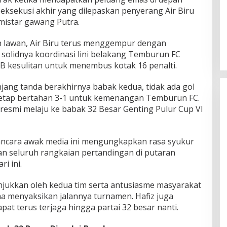
ksekusi akhir yang dilepaskan penyerang Air Biru
mistar gawang Putra.
lawan, Air Biru terus menggempur dengan
 solidnya koordinasi lini belakang Temburun FC
B kesulitan untuk menembus kotak 16 penalti.
njang tanda berakhirnya babak kedua, tidak ada gol
 tetap bertahan 3-1 untuk kemenangan Temburun FC.
resmi melaju ke babak 32 Besar Genting Pulur Cup VI
awancara awak media ini mengungkapkan rasa syukur
an seluruh rangkaian pertandingan di putaran
i ini.
unjukkan oleh kedua tim serta antusiasme masyarakat
ma menyaksikan jalannya turnamen. Hafiz juga
apat terus terjaga hingga partai 32 besar nanti.