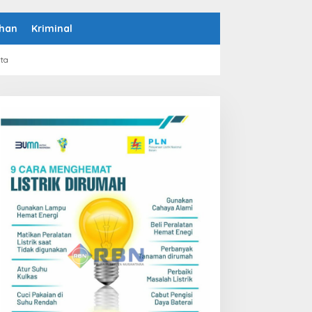
han
Kriminal
rta