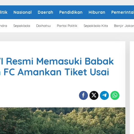
litik
Nasional
Daerah
Pendidikan
Hiburan
Pemerinta
ndra
Sepakbola
Daihatsu
Partai Politik
Sepakbola Kita
Banjir Jaka
VI Resmi Memasuki Babak
 FC Amankan Tiket Usai