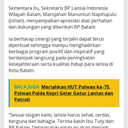
Sementara itu, Sekretaris BP Lansia Indonesia
Wilayah Batam, Marojahan Manuntun Napitupulu
(Johan), menyampaikan apresiasi atas perhatian
dan dukungan yang diberikan BP Batam.
Ia berharap sinergi yang terjalin dapat terus
diperkuat sehingga mampu menghadirkan
berbagai program positif dan inspiratif yang
berdampak langsung pada peningkatan
kesejahteraan serta kualitas hidup para lansia di
Kota Batam.
BACA JUGA
Meriahkan HUT Polwan ke-75,
Polwan Polda Kepri Gelar Gatur Lantas dan
Patroli
“Sesuai slogan kami, lansia harus sehat, cerdas,
berguna dan bahagia. Terima kasih Ibu Tuty dan
BP Batam. Dengan dukungan ini akan menjadi