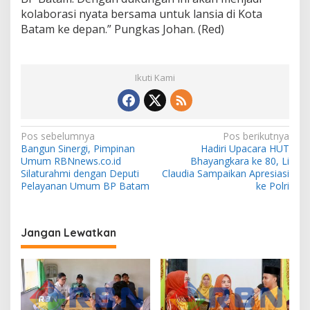
kolaborasi nyata bersama untuk lansia di Kota
Batam ke depan.” Pungkas Johan. (Red)
Ikuti Kami
N
Pos sebelumnya
Pos berikutnya
Bangun Sinergi, Pimpinan
Hadiri Upacara HUT
a
Umum RBNnews.co.id
Bhayangkara ke 80, Li
v
Silaturahmi dengan Deputi
Claudia Sampaikan Apresiasi
Pelayanan Umum BP Batam
ke Polri
i
g
a
Jangan Lewatkan
s
i
p