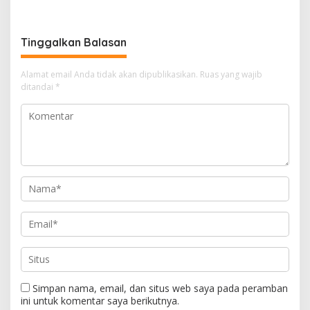
MVA, Perkuat Batam
Pajak Kendaraan Bermotor
sebagai Pusat Ekonomi
Digital
Tinggalkan Balasan
Alamat email Anda tidak akan dipublikasikan.
Ruas yang wajib
ditandai
*
Simpan nama, email, dan situs web saya pada peramban
ini untuk komentar saya berikutnya.