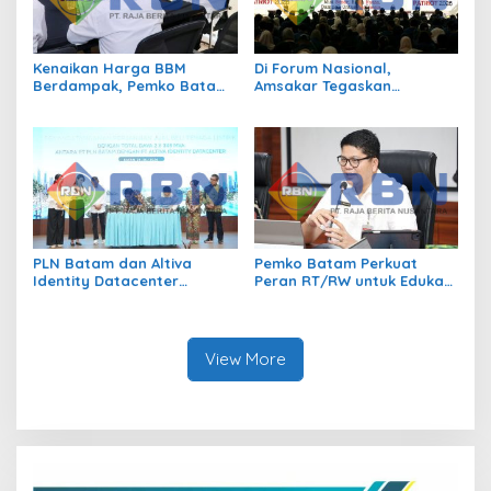
Kenaikan Harga BBM
Di Forum Nasional,
Berdampak, Pemko Batam
Amsakar Tegaskan
Kendalikan Inflasi Lewat
Transmigrasi Jadi
Kolaborasi TPID
Penggerak Pemerataan
Pembangunan
PLN Batam dan Altiva
Pemko Batam Perkuat
Identity Datacenter
Peran RT/RW untuk Edukasi
Tandatangani PJBTL 2 x 345
Dalam Kepatuhan Bayar
MVA, Perkuat Batam
Pajak Kendaraan Bermotor
sebagai Pusat Ekonomi
Digital
View More