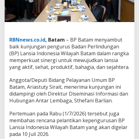
a
n
a
n
U
m
u
RBNnews.co.id
, Batam
– BP Batam menyambut
m
baik kunjungan pengurus Badan Perlindungan
B
P
(BP) Lansia Indonesia Wilayah Batam dalam rangka
B
memperkuat sinergi untuk mewujudkan lansia
a
yang aktif, sehat, produktif, bahagia, dan sejahtera.
t
a
Anggota/Deputi Bidang Pelayanan Umum BP
m
T
Batam, Ariastuty Sirait, menerima kunjungan ini
e
didampingi oleh Direktur Diseminasi Informasi dan
r
Hubungan Antar Lembaga, Sthefani Barlian.
i
m
Pertemuan pada Rabu (1/7/2026) tersebut juga
a
K
membahas rencana pelantikan kepengurusan BP
u
Lansia Indonesia Wilayah Batam yang akan digelar
n
pada 10 Juli 2026.
j