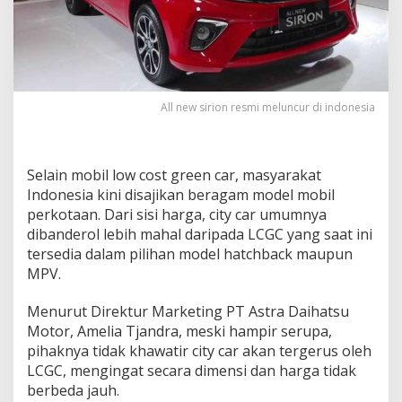
j
u
a
l
a
n
S
All new sirion resmi meluncur di indonesia
i
r
i
o
Selain mobil low cost green car, masyarakat
n
Indonesia kini disajikan beragam model mobil
K
perkotaan. Dari sisi harga, city car umumnya
a
l
dibanderol lebih mahal daripada LCGC yang saat ini
a
tersedia dalam pilihan model hatchback maupun
h
MPV.
J
a
Menurut Direktur Marketing PT Astra Daihatsu
u
h
Motor, Amelia Tjandra, meski hampir serupa,
d
pihaknya tidak khawatir city car akan tergerus oleh
a
LCGC, mengingat secara dimensi dan harga tidak
r
berbeda jauh.
i