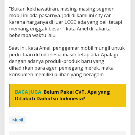
M
o
“Bukan kekhawatiran, masing-masing segmen
b
mobil ini ada pasarnya. Jadi di kami ini city car
i
karena harganya di luar LCGC ada yang beli tetapi
l
memang enggak besar,” kata Amel di Jakarta
L
beberapa waktu lalu.
C
G
C
Saat ini, kata Amel, penggemar mobil mungil untuk
perkotaan di Indonesia masih tetap ada. Apalagi
dengan adanya produk-produk baru yang
dihadirkan para agen pemegang merek, maka
konsumen memiliki pilihan yang beragam.
BACA JUGA
Belum Pakai CVT, Apa yang
Ditakuti Daihatsu Indonesia?
Mobil