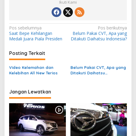
Ikuti Kami
N
Pos sebelumnya
Pos berikutnya
Saat Bepe Kehilangan
Belum Pakai CVT, Apa yang
a
Medali Juara Piala Presiden
Ditakuti Daihatsu Indonesia?
v
i
Posting Terkait
g
Video Kelemahan dan
Belum Pakai CVT, Apa yang
a
Kelebihan All New Terios
Ditakuti Daihatsu
s
Indonesia?
i
Jangan Lewatkan
p
o
s