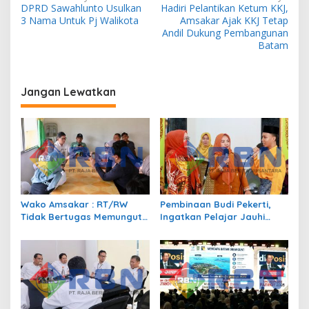
DPRD Sawahlunto Usulkan
Hadiri Pelantikan Ketum KKJ,
a
3 Nama Untuk Pj Walikota
Amsakar Ajak KKJ Tetap
v
Andil Dukung Pembangunan
Batam
i
g
a
Jangan Lewatkan
s
i
p
o
s
Wako Amsakar : RT/RW
Pembinaan Budi Pekerti,
Tidak Bertugas Memungut
Ingatkan Pelajar Jauhi
Pajak
Perundungan hingga Bijak
Bermedia Sosial