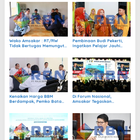
Wako Amsakar : RT/RW
Pembinaan Budi Pekerti,
Tidak Bertugas Memungut
Ingatkan Pelajar Jauhi
Pajak
Perundungan hingga Bijak
Bermedia Sosial
Kenaikan Harga BBM
Di Forum Nasional,
Berdampak, Pemko Batam
Amsakar Tegaskan
Kendalikan Inflasi Lewat
Transmigrasi Jadi
Kolaborasi TPID
Penggerak Pemerataan
Pembangunan