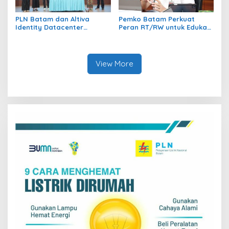
PLN Batam dan Altiva
Pemko Batam Perkuat
Identity Datacenter
Peran RT/RW untuk Edukasi
Tandatangani PJBTL 2 x 345
Dalam Kepatuhan Bayar
MVA, Perkuat Batam
Pajak Kendaraan Bermotor
sebagai Pusat Ekonomi
Digital
View More