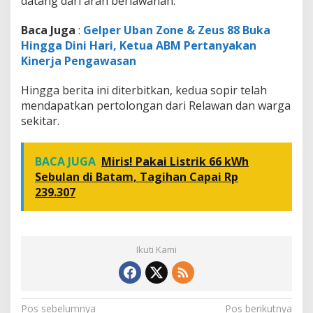
datang dari arah berlawanan.
Baca Juga
:
Gelper Uban Zone & Zeus 88 Buka
Hingga Dini Hari, Ketua ABM Pertanyakan
Kinerja Pengawasan
Hingga berita ini diterbitkan, kedua sopir telah
mendapatkan pertolongan dari Relawan dan warga
sekitar.
BACA JUGA
Miris! Pakai Listrik 66 kWh
Sebulan di Batam, Tagihan Capai Rp
239.307
Ikuti Kami
N
Pos sebelumnya
Pos berikutnya