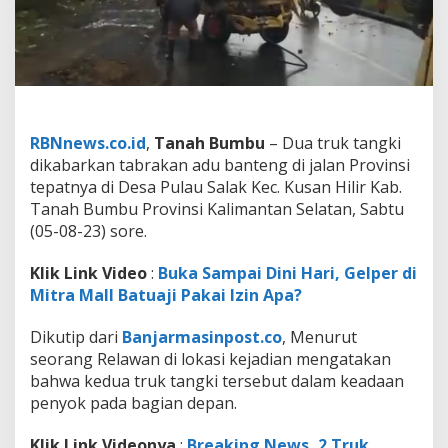
k
T
a
n
g
k
i
T
RBNnews.co.id
,
Tanah Bumbu
– Dua truk tangki
a
dikabarkan tabrakan adu banteng di jalan Provinsi
b
r
tepatnya di Desa Pulau Salak Kec. Kusan Hilir Kab.
a
Tanah Bumbu Provinsi Kalimantan Selatan, Sabtu
k
(05-08-23) sore.
a
n
Klik Link Video
:
Buka Sampai Dini Hari, Gelper di
A
d
Mitra Mall Batuaji Pakai Izin Apa?
u
B
Dikutip dari
Banjarmasinpost.co
, Menurut
a
seorang Relawan di lokasi kejadian mengatakan
n
bahwa kedua truk tangki tersebut dalam keadaan
t
e
penyok pada bagian depan.
n
g
Klik Link Videonya
:
Breaking News, 2 Truk