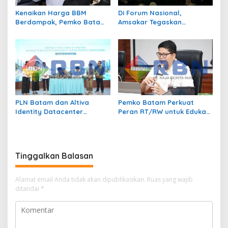
Kenaikan Harga BBM
Di Forum Nasional,
Berdampak, Pemko Batam
Amsakar Tegaskan
Kendalikan Inflasi Lewat
Transmigrasi Jadi
Kolaborasi TPID
Penggerak Pemerataan
Pembangunan
PLN Batam dan Altiva
Pemko Batam Perkuat
Identity Datacenter
Peran RT/RW untuk Edukasi
Tandatangani PJBTL 2 x 345
Dalam Kepatuhan Bayar
MVA, Perkuat Batam
Pajak Kendaraan Bermotor
sebagai Pusat Ekonomi
Digital
Tinggalkan Balasan
Alamat email Anda tidak akan dipublikasikan.
Ruas yang wajib
ditandai
*