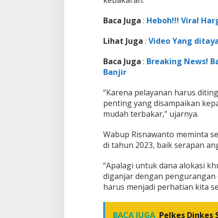
Baca Juga
:
Heboh!!! Viral Har
Lihat Juga
:
Video Yang dita
Baca Juga
:
Breaking News! B
Banjir
“Karena pelayanan harus diting
penting yang disampaikan kepa
mudah terbakar,” ujarnya.
Wabup Risnawanto meminta sel
di tahun 2023, baik serapan an
“Apalagi untuk dana alokasi khu
diganjar dengan pengurangan d
harus menjadi perhatian kita s
BACA JUGA
Pelkes Dinkes