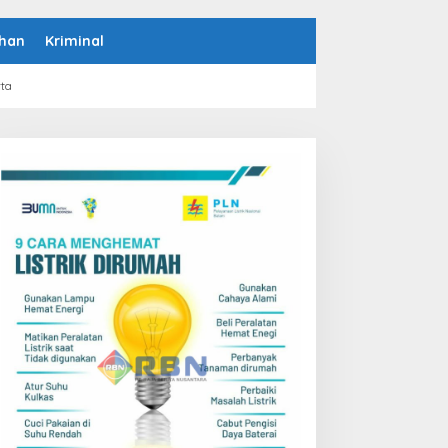
han
Kriminal
rta