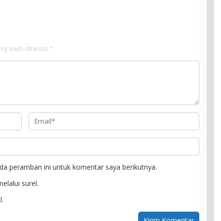
Maksiat
ng wajib ditandai
*
da peramban ini untuk komentar saya berikutnya.
elalui surel.
l.