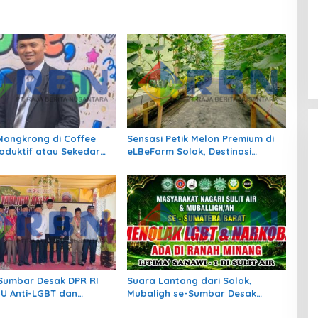
ongkrong di Coffee
Sensasi Petik Melon Premium di
roduktif atau Sekedar
eLBeFarm Solok, Destinasi
dup?
Agrowisata Baru yang Wajib
Dikunjungi
Sumbar Desak DPR RI
Suara Lantang dari Solok,
U Anti-LGBT dan
Mubaligh se-Sumbar Desak
Pemda Terbitkan Perda Anti