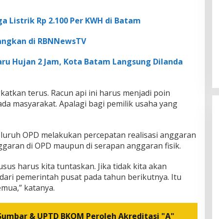
ga Listrik Rp 2.100 Per KWH di Batam
yangkan di RBNNewsTV
aru Hujan 2 Jam, Kota Batam Langsung Dilanda
katkan terus. Racun api ini harus menjadi poin
da masyarakat. Apalagi bagi pemilik usaha yang
uruh OPD melakukan percepatan realisasi anggaran
ggaran di OPD maupun di serapan anggaran fisik.
sus harus kita tuntaskan. Jika tidak kita akan
ari pemerintah pusat pada tahun berikutnya. Itu
emua,” katanya.
 Sumbar & UPTD BKOM Peroleh Akreditasi "A"