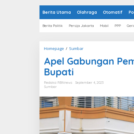
o
n
t
Berita Utama
Olahraga
Otomatif
Po
e
n
Berita Politik
Persija Jakarta
Mobil
PPP
Geri
Homepage
/
Sumbar
A
p
Apel Gabungan Pem
e
l
Bupati
G
a
b
Redaksi RBNnews
September 4, 2023
u
Sumbar
n
g
a
n
P
e
m
k