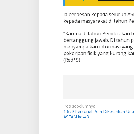
ia berpesan kepada seluruh AS
kepada masyarakat di tahun P
“Karena di tahun Pemilu akan 
bertanggung jawab. Di tahun po
menyampaikan informasi yang v
pekerjaan fisik yang kurang ka
(Red*S)
N
Pos sebelumnya
1.679 Personel Polri Dikerahkan Un
a
ASEAN ke-43
v
i