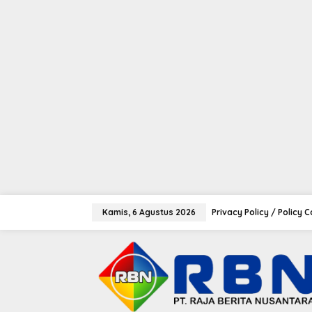
tutup
L
e
Kamis, 6 Agustus 2026
Privacy Policy / Policy 
w
a
t
i
k
e
k