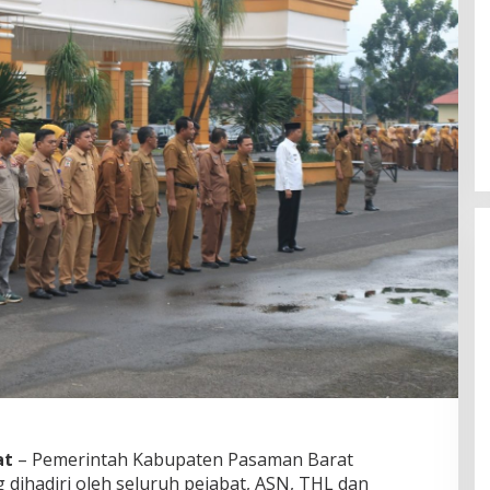
at
– Pemerintah Kabupaten Pasaman Barat
dihadiri oleh seluruh pejabat, ASN, THL dan