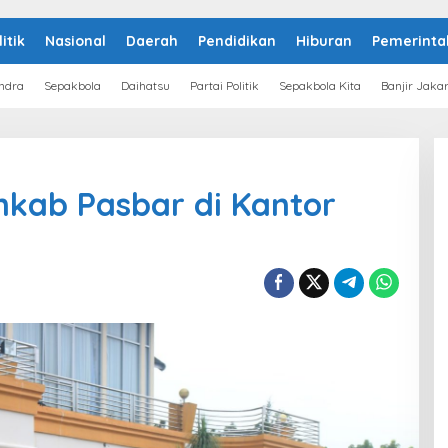
litik
Nasional
Daerah
Pendidikan
Hiburan
Pemerinta
ndra
Sepakbola
Daihatsu
Partai Politik
Sepakbola Kita
Banjir Jaka
kab Pasbar di Kantor