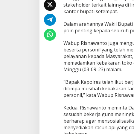
stakeholder terkait lainnya di
kantor bupati setempat.
Dalam arahannya Wakil Bupat
poin penting kepada seluruh pe
Wabup Risnawanto juga menguc
beserta personil yang telah 
pelayanan kepada Masyarakat,
memadamkan kebakaran toko di
Minggu (03-09-23) malam.
“Bapak Kapolres telah ikut be
ditimpa musibah kebakaran tad
personil,” kata Wabup Risnawan
Kedua, Risnawanto meminta Da
sesudah bekerja guna meningk
berharap agar mensosialisasik
menyediakan racun api yang da
kebakaran.