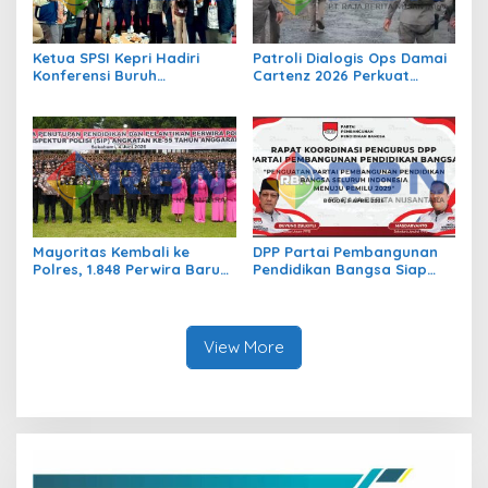
Ketua SPSI Kepri Hadiri
Patroli Dialogis Ops Damai
Konferensi Buruh
Cartenz 2026 Perkuat
Internasional di Swiss.
Stabilitas Keamanan di
Indonesia di Garis
Distrik Sinak
Terdepan Perjuangkan
Nasib Pekerja Platform!
Mayoritas Kembali ke
DPP Partai Pembangunan
Polres, 1.848 Perwira Baru
Pendidikan Bangsa Siap
Disiapkan Perkuat Garda
Hadapi Pemilu 2029
Terdepan Pelayanan Polri
View More