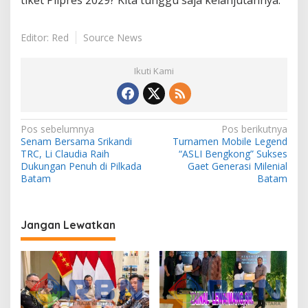
tiket Pilpres 2029? Kita tunggu saja kelanjutannya.
Editor: Red
Source News
Ikuti Kami
N
Pos sebelumnya
Pos berikutnya
Senam Bersama Srikandi
Turnamen Mobile Legend
a
TRC, Li Claudia Raih
“ASLI Bengkong” Sukses
v
Dukungan Penuh di Pilkada
Gaet Generasi Milenial
Batam
Batam
i
g
a
Jangan Lewatkan
s
i
p
o