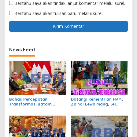
Beritahu saya akan tindak lanjut komentar melalui surel.
Beritahu saya akan tulisan baru melalui surel.
News Feed
Bahas Percepatan
Datangi Kementrian HAM,
Transformasi Batam,
Zainal Lewaimang, SH
Presiden Prabowo Terima
Minta Pertolongan Atas 420
Jajaran Pimpinan BP
Warga Tengki Seribu Batam
Batam