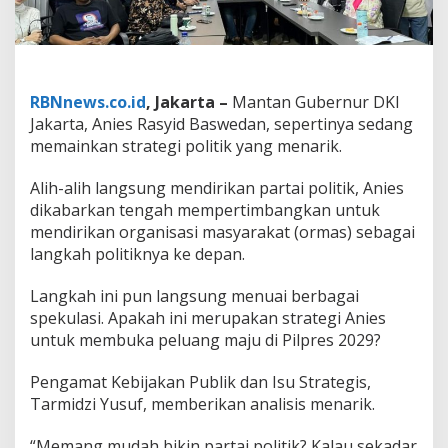
,
P
i
l
i
h
RBNnews.co.id
, Jakarta –
Mantan Gubernur DKI
O
Jakarta, Anies Rasyid Baswedan, sepertinya sedang
r
memainkan strategi politik yang menarik.
m
a
s
Alih-alih langsung mendirikan partai politik, Anies
K
dikabarkan tengah mempertimbangkan untuk
e
mendirikan organisasi masyarakat (ormas) sebagai
t
langkah politiknya ke depan.
i
m
b
Langkah ini pun langsung menuai berbagai
a
spekulasi. Apakah ini merupakan strategi Anies
n
untuk membuka peluang maju di Pilpres 2029?
g
P
Pengamat Kebijakan Publik dan Isu Strategis,
a
r
Tarmidzi Yusuf, memberikan analisis menarik.
p
o
“Memang mudah bikin partai politik? Kalau sekadar