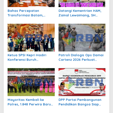
s
Bahas Percepatan
Datangi Kementrian HAM,
Transformasi Batam,
Zainal Lewaimang, SH
Presiden Prabowo Terima
Minta Pertolongan Atas 420
Jajaran Pimpinan BP
Warga Tengki Seribu Batam
Batam
Ketua SPSI Kepri Hadiri
Patroli Dialogis Ops Damai
Konferensi Buruh
Cartenz 2026 Perkuat
Internasional di Swiss.
Stabilitas Keamanan di
Indonesia di Garis
Distrik Sinak
Terdepan Perjuangkan
Nasib Pekerja Platform!
Mayoritas Kembali ke
DPP Partai Pembangunan
Polres, 1.848 Perwira Baru
Pendidikan Bangsa Siap
Disiapkan Perkuat Garda
Hadapi Pemilu 2029