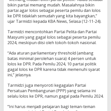
l
bikin partai memang mudah. Masalahnya bikin
,
partai agar lolos sebagai peserta pemilu dan lolos
B
i
ke DPR tidaklah semudah yang kita bayangkan,”
d
ujar Tarmidzi kepada KBA News, Selasa (12-11-24).
i
k
Tarmidzi mencontohkan Partai Pelita dan Partai
P
Masyumi yang gagal lolos sebagai peserta pemilu
i
l
2024, meskipun diisi oleh tokoh-tokoh nasional.
p
r
“Ada aturan parliamentary threshold (ambang
e
batas minimal perolehan suara) 4 persen untuk
s
lolos ke DPR. Pada Pemilu 2024, 10 partai politik
2
0
gagal lolos ke DPR karena tidak memenuhi syarat
2
ini,” jelasnya.
9
?
Tarmidzi juga menyoroti kegagalan Partai
Persatuan Pembangunan (PPP) yang selama ini
selalu lolos ke DPR, namun gagal pada Pemilu 2024.
“Ini harus menjadi pelajaran bagi teman-teman