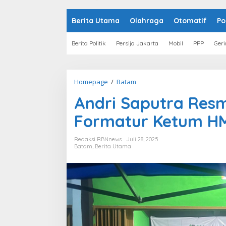
o
n
t
Berita Utama
Olahraga
Otomatif
Po
e
n
Berita Politik
Persija Jakarta
Mobil
PPP
Geri
Homepage
/
Batam
A
n
Andri Saputra Resmi
d
r
Formatur Ketum H
i
S
a
Redaksi RBNnews
Juli 28, 2025
p
Batam
,
Berita Utama
u
t
r
a
R
e
s
m