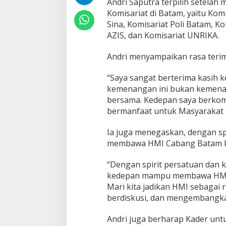
Andri Saputra terpilih setelah
r
K
Komisariat di Batam, yaitu Komi
e
Sina, Komisariat Poli Batam, K
t
AZIS, dan Komisariat UNRIKA.
u
m
Andri menyampaikan rasa terim
H
M
I
“Saya sangat berterima kasih 
C
kemenangan ini bukan kemenan
a
bersama. Kedepan saya berk
b
bermanfaat untuk Masyarakat d
a
n
g
Ia juga menegaskan, dengan s
B
membawa HMI Cabang Batam ke
a
t
“Dengan spirit persatuan dan 
a
m
kedepan mampu membawa HMI C
Mari kita jadikan HMI sebagai 
berdiskusi, dan mengembangkan
Andri juga berharap Kader unt