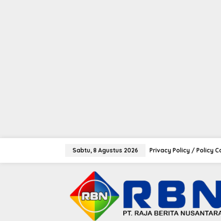
tutup
L
e
Sabtu, 8 Agustus 2026
Privacy Policy / Policy 
w
a
t
i
k
e
k