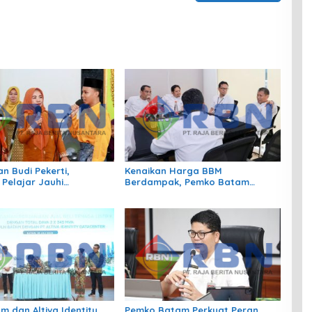
n Budi Pekerti,
Kenaikan Harga BBM
 Pelajar Jauhi
Berdampak, Pemko Batam
gan hingga Bijak
Kendalikan Inflasi Lewat
 Sosial
Kolaborasi TPID
m dan Altiva Identity
Pemko Batam Perkuat Peran