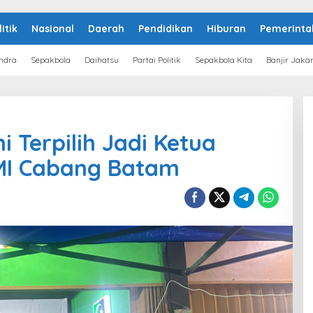
litik
Nasional
Daerah
Pendidikan
Hiburan
Pemerinta
ndra
Sepakbola
Daihatsu
Partai Politik
Sepakbola Kita
Banjir Jaka
 Terpilih Jadi Ketua
MI Cabang Batam