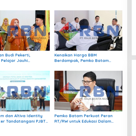
n Budi Pekerti,
Kenaikan Harga BBM
 Pelajar Jauhi
Berdampak, Pemko Batam
gan hingga Bijak
Kendalikan Inflasi Lewat
 Sosial
Kolaborasi TPID
m dan Altiva Identity
Pemko Batam Perkuat Peran
er Tandatangani PJBTL
RT/RW untuk Edukasi Dalam
MVA, Perkuat Batam
Kepatuhan Bayar Pajak
Pusat Ekonomi Digital
Kendaraan Bermotor