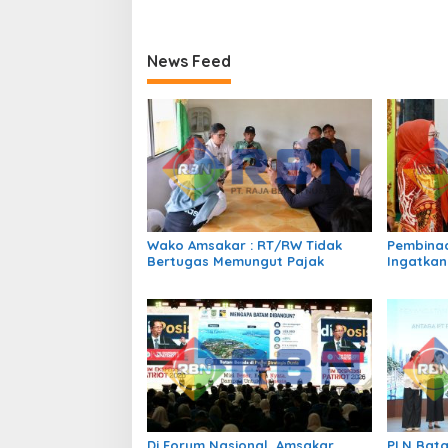
News Feed
Wako Amsakar : RT/RW Tidak
Pembinaa
Bertugas Memungut Pajak
Ingatkan
Perundun
Bermedia
Di Forum Nasional, Amsakar
PLN Bata