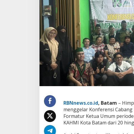
i
T
e
r
p
i
l
i
h
J
a
d
i
K
e
t
u
a
F
RBNnews.co.id
, Batam
– Himp
o
r
menggelar Konferensi Cabang 
m
Formatur Ketua Umum periode 2
a
KAHMI Kota Batam dari 20 hingg
t
u