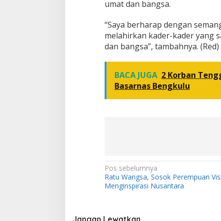
umat dan bangsa.
“Saya berharap dengan semang
melahirkan kader-kader yang s
dan bangsa”, tambahnya. (Red)
BACA JUGA
2 Korban Teng
Basarnas Bengkulu
N
Pos sebelumnya
Ratu Wangsa, Sosok Perempuan Vis
a
Menginspirasi Nusantara
v
i
Jangan Lewatkan