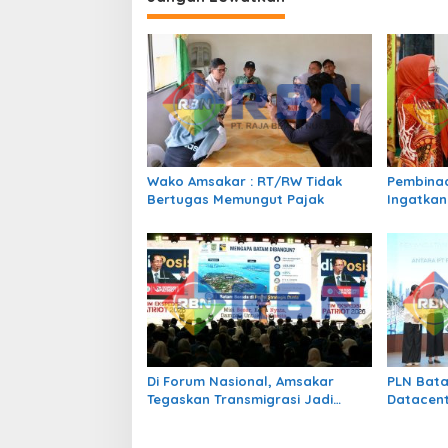
g
a
s
i
p
o
s
Wako Amsakar : RT/RW Tidak
Pembinaa
Bertugas Memungut Pajak
Ingatkan
Perundun
Bermedia
Di Forum Nasional, Amsakar
PLN Bata
Tegaskan Transmigrasi Jadi
Datacent
Penggerak Pemerataan
2 x 345 
Pembangunan
sebagai 