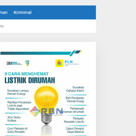
han
Kriminal
rta