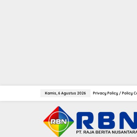
tutup
L
e
Kamis, 6 Agustus 2026
Privacy Policy / Policy 
w
a
t
i
k
e
k