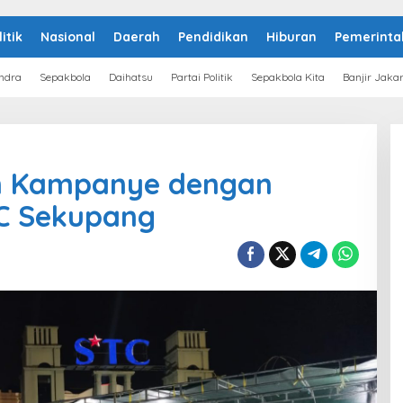
litik
Nasional
Daerah
Pendidikan
Hiburan
Pemerinta
ndra
Sepakbola
Daihatsu
Partai Politik
Sepakbola Kita
Banjir Jaka
n Kampanye dengan
TC Sekupang