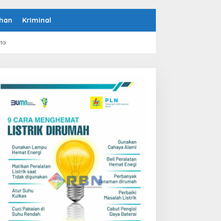
han
Kriminal
rta