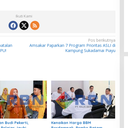
Ikuti Kami
Pos berikutnya
batalan
Amsakar Paparkan 7 Program Prioritas ASLI di
KPU!
Kampung Sukadamai Piayu
n Budi Pekerti,
Kenaikan Harga BBM
 Pelajar Jauhi
Berdampak, Pemko Batam