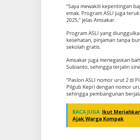
“Saya mewakili kepentingan ba
emak. Program ASLI juga teruk
2025,” jelas Amsakar.
Program ASLI yang diunggulkan 
kesehatan, pinjaman tanpa bu
sekolah gratis.
Amsakar juga menegaskan bah
Subianto, sehingga terjalin si
“Paslon ASLI nomor urut 2 di 
Pilgub Kepri dengan nomor uru
sehingga pembangunan berjala
BACA JUGA
Ikut Meriahkan
Ajak Warga Kompak