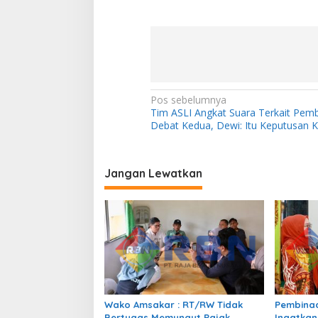
N
Pos sebelumnya
Tim ASLI Angkat Suara Terkait Pem
a
Debat Kedua, Dewi: Itu Keputusan 
v
i
Jangan Lewatkan
g
a
s
i
p
o
s
Wako Amsakar : RT/RW Tidak
Pembinaa
Bertugas Memungut Pajak
Ingatkan