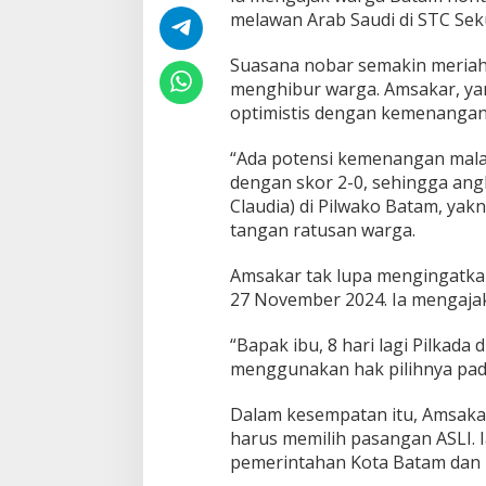
i
melawan Arab Saudi di STC Sek
S
T
C
Suasana nobar semakin meriah 
S
menghibur warga. Amsakar, ya
e
optimistis dengan kemenangan
k
u
“Ada potensi kemenangan malam
p
a
dengan skor 2-0, sehingga ang
n
Claudia) di Pilwako Batam, yak
g
tangan ratusan warga.
Amsakar tak lupa mengingatkan
27 November 2024. Ia mengaja
“Bapak ibu, 8 hari lagi Pilkad
menggunakan hak pilihnya pada
Dalam kesempatan itu, Amsak
harus memilih pasangan ASLI.
pemerintahan Kota Batam dan pe