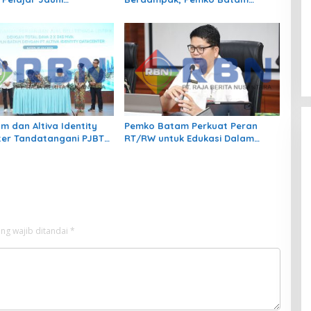
gan hingga Bijak
Kendalikan Inflasi Lewat
 Sosial
Kolaborasi TPID
m dan Altiva Identity
Pemko Batam Perkuat Peran
er Tandatangani PJBTL
RT/RW untuk Edukasi Dalam
MVA, Perkuat Batam
Kepatuhan Bayar Pajak
Pusat Ekonomi Digital
Kendaraan Bermotor
ng wajib ditandai
*