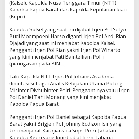
l
(Kalsel), Kapolda Nusa Tenggara Timur (NTT),
d
Kapolda Papua Barat dan Kapolda Kepulauan Riau
a
(Kepri).
K
e
Kapolda Sulsel yang saat ini dijabat Irjen Pol Setyo
p
r
Budi Moempoeni Harso diganti Irjen Pol Andi Rian
i
Djajadi yang saat ini menjabat Kapolda Kalsel.
Pengganti Irjen Pol Rian yakni Irjen Pol Winarto
yang kini menjabat Pati Baintelkam Polri
(penugasan pada BIN).
Lalu Kapolda NTT Irjen Pol Johanis Asadoma
dimutasi sebagai Analis Kebijakan Utama Bidang
Misinter Divhubinter Polri. Penggantinya yaitu Irjen
Pol Daniel Tahi Monang yang kini menjabat
Kapolda Papua Barat.
Pengganti Irjen Pol Daniel sebagai Kapolda Papua
Barat yakni Brigjen Pol Johnny Eddizon Isir yang
kini menjabat Karojianstra Sops Polri. Jabatan
Kapolda Kepri yang kini dijabat Irjen Tabana