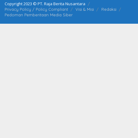
Copyright 2023 © PT. Raja Berita Nusantara
Privacy Policy / Policy Compliant
Visi & Misi
Redaksi
Pedoman Pemberitaan Media Siber