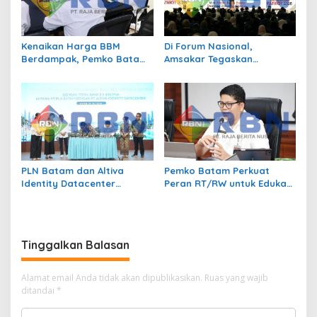
Kenaikan Harga BBM
Di Forum Nasional,
Berdampak, Pemko Batam
Amsakar Tegaskan
Kendalikan Inflasi Lewat
Transmigrasi Jadi
Kolaborasi TPID
Penggerak Pemerataan
Pembangunan
PLN Batam dan Altiva
Pemko Batam Perkuat
Identity Datacenter
Peran RT/RW untuk Edukasi
Tandatangani PJBTL 2 x 345
Dalam Kepatuhan Bayar
MVA, Perkuat Batam
Pajak Kendaraan Bermotor
sebagai Pusat Ekonomi
Digital
Tinggalkan Balasan
Alamat email Anda tidak akan dipublikasikan.
Ruas yang wajib
ditandai
*