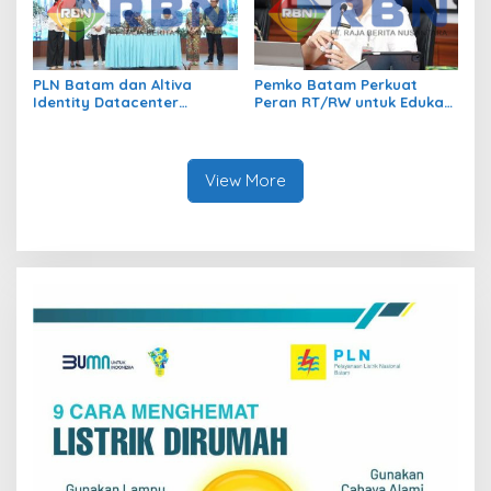
PLN Batam dan Altiva
Pemko Batam Perkuat
Identity Datacenter
Peran RT/RW untuk Edukasi
Tandatangani PJBTL 2 x 345
Dalam Kepatuhan Bayar
MVA, Perkuat Batam
Pajak Kendaraan Bermotor
sebagai Pusat Ekonomi
Digital
View More