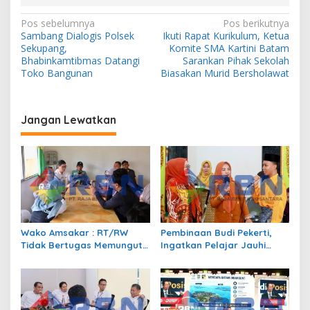
N
Pos sebelumnya
Pos berikutnya
Sambang Dialogis Polsek
Ikuti Rapat Kurikulum, Ketua
a
Sekupang,
Komite SMA Kartini Batam
v
Bhabinkamtibmas Datangi
Sarankan Pihak Sekolah
Toko Bangunan
Biasakan Murid Bersholawat
i
g
a
Jangan Lewatkan
s
i
p
o
s
Wako Amsakar : RT/RW
Pembinaan Budi Pekerti,
Tidak Bertugas Memungut
Ingatkan Pelajar Jauhi
Pajak
Perundungan hingga Bijak
Bermedia Sosial