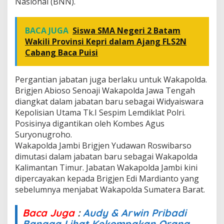
Nasional (BNN).
BACA JUGA
Siswa SMA Negeri 2 Batam
Wakili Provinsi Kepri dalam Ajang FLS2N
Cabang Baca Puisi
Pergantian jabatan juga berlaku untuk Wakapolda.
Brigjen Abioso Senoaji Wakapolda Jawa Tengah
diangkat dalam jabatan baru sebagai Widyaiswara
Kepolisian Utama Tk.I Sespim Lemdiklat Polri.
Posisinya digantikan oleh Kombes Agus
Suryonugroho.
Wakapolda Jambi Brigjen Yudawan Roswibarso
dimutasi dalam jabatan baru sebagai Wakapolda
Kalimantan Timur. Jabatan Wakapolda Jambi kini
dipercayakan kepada Brigjen Edi Mardianto yang
sebelumnya menjabat Wakapolda Sumatera Barat.
Baca Juga
:
Audy & Arwin Pribadi
Bangga Lihat Kekompakan Orang