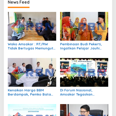
News Feed
Wako Amsakar : RT/RW
Pembinaan Budi Pekerti,
Tidak Bertugas Memungut
Ingatkan Pelajar Jauhi
Pajak
Perundungan hingga Bijak
Bermedia Sosial
Kenaikan Harga BBM
Di Forum Nasional,
Berdampak, Pemko Batam
Amsakar Tegaskan
Kendalikan Inflasi Lewat
Transmigrasi Jadi
Kolaborasi TPID
Penggerak Pemerataan
Pembangunan