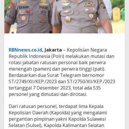
B
r
i
g
j
e
n
d
Y
a
RBNnews.co.id
, Jakarta
– Kepolisian Negara
n
Republik Indonesia (Polri) melakukan mutasi dan
F
rotasi jabatan ratusan personal baik perwira
i
menengah (pamen) dan perwira tinggi (pati).
t
r
Berdasarkan dua Surat Telegram bernomor
i
ST/2749/XII/KEP./2023 dan ST/2750/XII/KEP./2023
J
tertanggal 7 Desember 2023, total ada 535
a
personel yang dimutasi dan dirotasi.
b
a
t
Dari ratusan personel, terdapat lima Kepala
K
Kepolisian Daerah (Kapolda) yang mengalami
a
pergantian pimpinan yakni Kapolda Sulawesi
p
Selatan (Sulsel), Kapolda Kalimantan Selatan
o