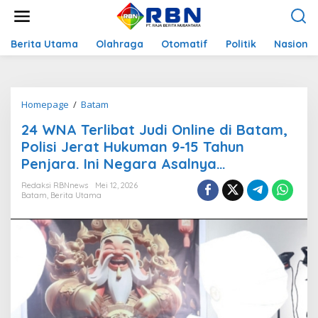
L
e
w
a
Berita Utama
Olahraga
Otomatif
Politik
Nasional
t
i
k
e
Homepage
/
Batam
2
k
4
o
24 WNA Terlibat Judi Online di Batam,
W
n
N
Polisi Jerat Hukuman 9-15 Tahun
t
A
e
Penjara. Ini Negara Asalnya…
T
n
e
Redaksi RBNnews
Mei 12, 2026
r
Batam
,
Berita Utama
l
i
b
a
t
J
u
d
i