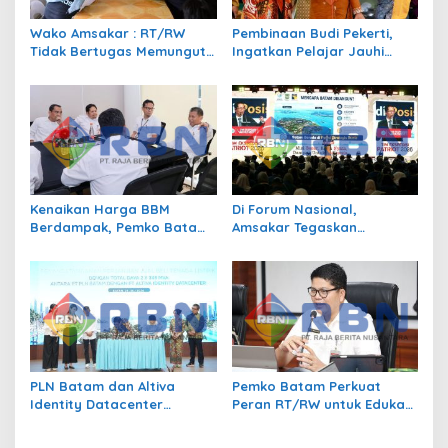
Wako Amsakar : RT/RW
Pembinaan Budi Pekerti,
Tidak Bertugas Memungut
Ingatkan Pelajar Jauhi
Pajak
Perundungan hingga Bijak
Bermedia Sosial
Kenaikan Harga BBM
Di Forum Nasional,
Berdampak, Pemko Batam
Amsakar Tegaskan
Kendalikan Inflasi Lewat
Transmigrasi Jadi
Kolaborasi TPID
Penggerak Pemerataan
Pembangunan
PLN Batam dan Altiva
Pemko Batam Perkuat
Identity Datacenter
Peran RT/RW untuk Edukasi
Tandatangani PJBTL 2 x 345
Dalam Kepatuhan Bayar
MVA, Perkuat Batam
Pajak Kendaraan Bermotor