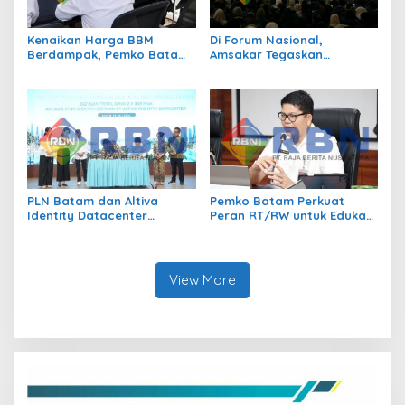
Kenaikan Harga BBM
Di Forum Nasional,
Berdampak, Pemko Batam
Amsakar Tegaskan
Kendalikan Inflasi Lewat
Transmigrasi Jadi
Kolaborasi TPID
Penggerak Pemerataan
Pembangunan
PLN Batam dan Altiva
Pemko Batam Perkuat
Identity Datacenter
Peran RT/RW untuk Edukasi
Tandatangani PJBTL 2 x 345
Dalam Kepatuhan Bayar
MVA, Perkuat Batam
Pajak Kendaraan Bermotor
sebagai Pusat Ekonomi
Digital
View More