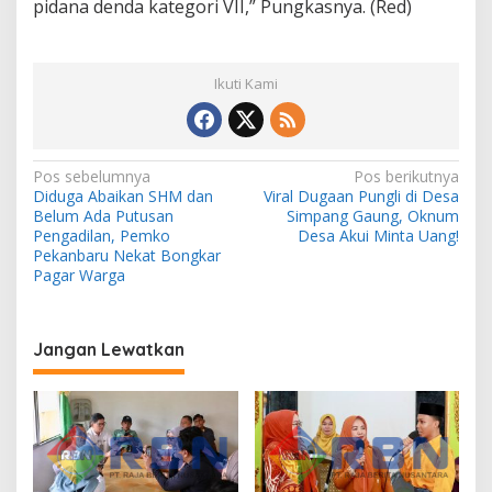
pidana denda kategori VII,” Pungkasnya. (Red)
Ikuti Kami
N
Pos sebelumnya
Pos berikutnya
Diduga Abaikan SHM dan
Viral Dugaan Pungli di Desa
a
Belum Ada Putusan
Simpang Gaung, Oknum
v
Pengadilan, Pemko
Desa Akui Minta Uang!
Pekanbaru Nekat Bongkar
i
Pagar Warga
g
a
Jangan Lewatkan
s
i
p
o
s