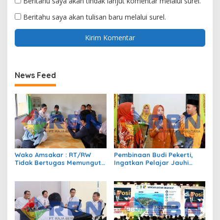
Beritahu saya akan tindak lanjut komentar melalui surel.
Beritahu saya akan tulisan baru melalui surel.
News Feed
Wako Amsakar : RT/RW
Pembinaan Budi Pekerti,
Tidak Bertugas Memungut
Ingatkan Pelajar Jauhi
Pajak
Perundungan hingga Bijak
Bermedia Sosial