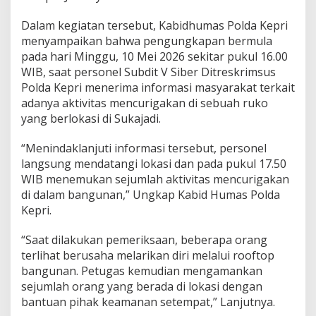
n
i
Dalam kegiatan tersebut, Kabidhumas Polda Kepri
N
menyampaikan bahwa pengungkapan bermula
e
pada hari Minggu, 10 Mei 2026 sekitar pukul 16.00
g
a
WIB, saat personel Subdit V Siber Ditreskrimsus
r
Polda Kepri menerima informasi masyarakat terkait
a
adanya aktivitas mencurigakan di sebuah ruko
A
yang berlokasi di Sukajadi.
s
a
l
“Menindaklanjuti informasi tersebut, personel
n
langsung mendatangi lokasi dan pada pukul 17.50
y
WIB menemukan sejumlah aktivitas mencurigakan
a
di dalam bangunan,” Ungkap Kabid Humas Polda
.
Kepri.
.
.
“Saat dilakukan pemeriksaan, beberapa orang
terlihat berusaha melarikan diri melalui rooftop
bangunan. Petugas kemudian mengamankan
sejumlah orang yang berada di lokasi dengan
bantuan pihak keamanan setempat,” Lanjutnya.