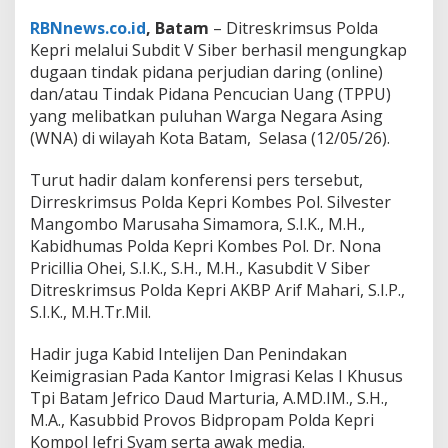
H
u
RBNnews.co.id
, Batam
– Ditreskrimsus Polda
k
Kepri melalui Subdit V Siber berhasil mengungkap
u
dugaan tindak pidana perjudian daring (online)
m
dan/atau Tindak Pidana Pencucian Uang (TPPU)
a
yang melibatkan puluhan Warga Negara Asing
n
9
(WNA) di wilayah Kota Batam, Selasa (12/05/26).
-
1
Turut hadir dalam konferensi pers tersebut,
5
Dirreskrimsus Polda Kepri Kombes Pol. Silvester
T
Mangombo Marusaha Simamora, S.I.K., M.H.,
a
h
Kabidhumas Polda Kepri Kombes Pol. Dr. Nona
u
Pricillia Ohei, S.I.K., S.H., M.H., Kasubdit V Siber
n
Ditreskrimsus Polda Kepri AKBP Arif Mahari, S.I.P.,
P
S.I.K., M.H.Tr.Mil.
e
n
j
Hadir juga Kabid Intelijen Dan Penindakan
a
Keimigrasian Pada Kantor Imigrasi Kelas I Khusus
r
Tpi Batam Jefrico Daud Marturia, A.MD.IM., S.H.,
a
M.A., Kasubbid Provos Bidpropam Polda Kepri
.
I
Kompol Jefri Syam serta awak media.