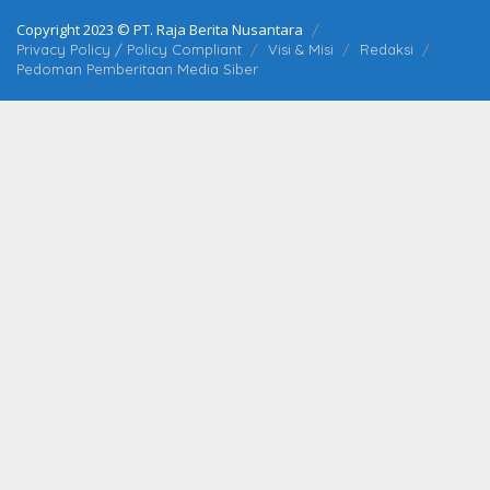
Copyright 2023 © PT. Raja Berita Nusantara
Privacy Policy / Policy Compliant
Visi & Misi
Redaksi
Pedoman Pemberitaan Media Siber