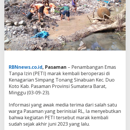
b
a
l
i
d
i
P
a
s
a
m
a
n
RBNnews.co.id
, Pasaman
– Penambangan Emas
,
Tanpa Izin (PETI) marak kembali beroperasi di
K
Kenagarian Simpang Tonang Sinabuan Kec. Duo
e
p
Koto Kab. Pasaman Provinsi Sumatera Barat,
o
Minggu (03-09-23).
l
i
Informasi yang awak media terima dari salah satu
s
warga Pasaman yang berinisial RL, Ia menyebutkan
i
a
bahwa kegiatan PETI tersebut marak kembali
n
sudah sejak akhir juni 2023 yang lalu.
&