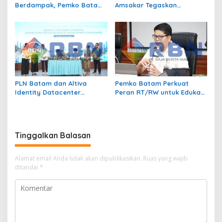
Berdampak, Pemko Batam
Amsakar Tegaskan
Kendalikan Inflasi Lewat
Transmigrasi Jadi
Kolaborasi TPID
Penggerak Pemerataan
Pembangunan
PLN Batam dan Altiva
Pemko Batam Perkuat
Identity Datacenter
Peran RT/RW untuk Edukasi
Tandatangani PJBTL 2 x 345
Dalam Kepatuhan Bayar
MVA, Perkuat Batam
Pajak Kendaraan Bermotor
sebagai Pusat Ekonomi
Digital
Tinggalkan Balasan
Alamat email Anda tidak akan dipublikasikan.
Ruas yang wajib
ditandai
*