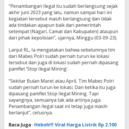
D
“Penambangan Ilegal itu sudah berlangsung sejak
i
akhir juni 2023 yang lalu, namun sampai hari ini
n
a
kegiatan tersebut masih berlangsung dan tidak
s
ada tindakan apapun baik dari pemerintah
L
setempat (Nagari, Camat dan Kabupaten) ataupun
H
dari pihak kepolisian”, ujarnya, Minggu (03-09-23).
K
D
i
Lanjut RL, Ia mengatakan bahwa sebelumnya tim
m
dari Mabes Polri sudah pernah turun ke lokasi
i
tersebut dan juga di lokasi sudah pernah dipasang
n
pamflet ‘Stop Ilegal Mining’.
t
a
S
“Sekitar Bulan Maret atau April, Tim Mabes Polri
e
sudah pernah turun ke lokasi. Dan ketika itu juga
g
dipasang pamflet Stop Ilegal Mining. Tapi
e
sayangnya, semuanya tak ada artinya juga.
r
Penambangan Ilegal saat ini tetap juga masih
a
B
berlanjut”, cetusnya.
e
r
Baca Juga
:
Heboh!!! Viral Harga Listrik Rp 2.100
t