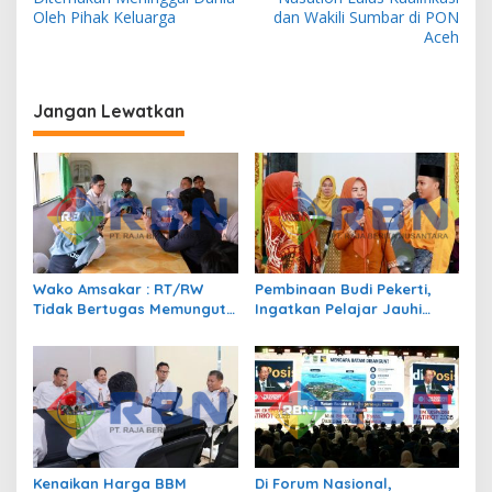
v
Oleh Pihak Keluarga
dan Wakili Sumbar di PON
Aceh
i
g
a
Jangan Lewatkan
s
i
p
o
s
Wako Amsakar : RT/RW
Pembinaan Budi Pekerti,
Tidak Bertugas Memungut
Ingatkan Pelajar Jauhi
Pajak
Perundungan hingga Bijak
Bermedia Sosial
Kenaikan Harga BBM
Di Forum Nasional,