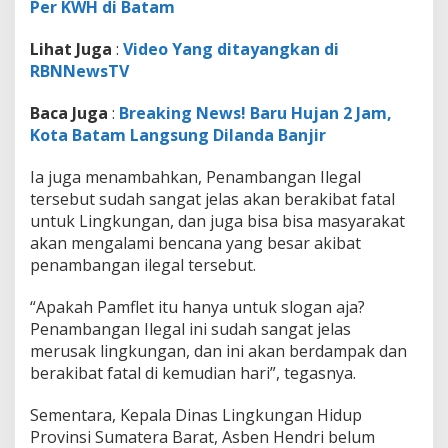
Per KWH di Batam
i
n
d
Lihat Juga
:
Video Yang ditayangkan di
a
RBNNewsTV
k
Baca Juga
:
Breaking News! Baru Hujan 2 Jam,
Kota Batam Langsung Dilanda Banjir
Ia juga menambahkan, Penambangan Ilegal
tersebut sudah sangat jelas akan berakibat fatal
untuk Lingkungan, dan juga bisa bisa masyarakat
akan mengalami bencana yang besar akibat
penambangan ilegal tersebut.
“Apakah Pamflet itu hanya untuk slogan aja?
Penambangan Ilegal ini sudah sangat jelas
merusak lingkungan, dan ini akan berdampak dan
berakibat fatal di kemudian hari”, tegasnya.
Sementara, Kepala Dinas Lingkungan Hidup
Provinsi Sumatera Barat, Asben Hendri belum