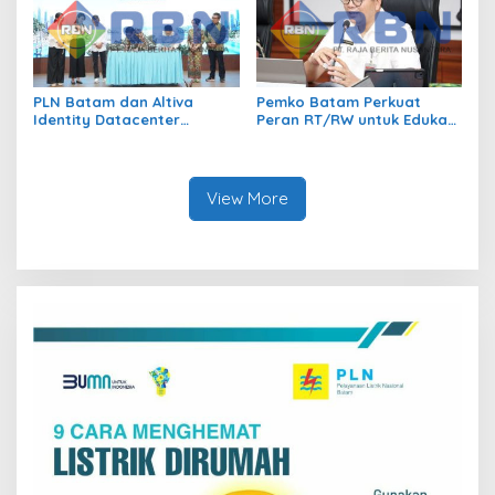
PLN Batam dan Altiva
Pemko Batam Perkuat
Identity Datacenter
Peran RT/RW untuk Edukasi
Tandatangani PJBTL 2 x 345
Dalam Kepatuhan Bayar
MVA, Perkuat Batam
Pajak Kendaraan Bermotor
sebagai Pusat Ekonomi
Digital
View More