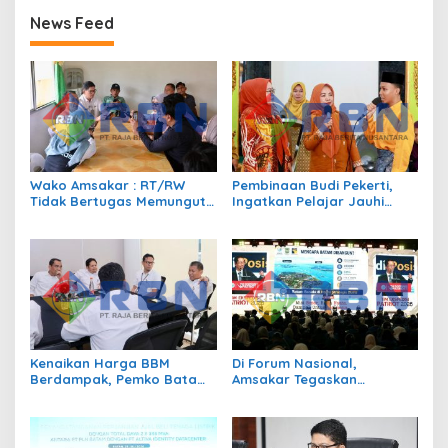
News Feed
Wako Amsakar : RT/RW
Pembinaan Budi Pekerti,
Tidak Bertugas Memungut
Ingatkan Pelajar Jauhi
Pajak
Perundungan hingga Bijak
Bermedia Sosial
Kenaikan Harga BBM
Di Forum Nasional,
Berdampak, Pemko Batam
Amsakar Tegaskan
Kendalikan Inflasi Lewat
Transmigrasi Jadi
Kolaborasi TPID
Penggerak Pemerataan
Pembangunan