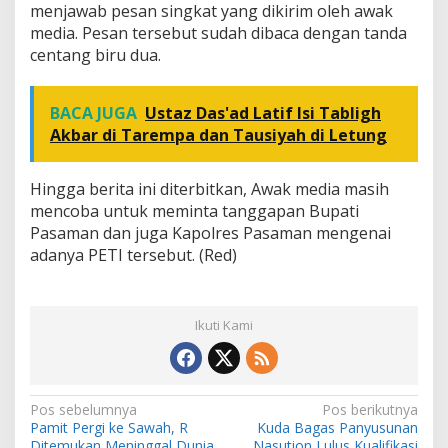
menjawab pesan singkat yang dikirim oleh awak
media. Pesan tersebut sudah dibaca dengan tanda
centang biru dua.
BACA JUGA
Ustaz Das'ad Latif Isi Tabligh
Akbar di Tarempa dan Tausiyah di Letung
Hingga berita ini diterbitkan, Awak media masih
mencoba untuk meminta tanggapan Bupati
Pasaman dan juga Kapolres Pasaman mengenai
adanya PETI tersebut. (Red)
Ikuti Kami
N
Pos sebelumnya
Pos berikutnya
Pamit Pergi ke Sawah, R
Kuda Bagas Panyusunan
a
Ditemukan Meninggal Dunia
Nasution Lulus Kualifikasi